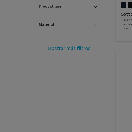
Product line
Cotto
El Algo
comodid
Material
día y u
ideal pa
Mostrar más filtros