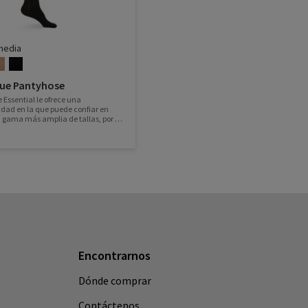
media
ue Pantyhose
Essential le ofrece una
idad en la que puede confiar en
 gama más amplia de tallas, por lo
su opción preferida para la
ía diaria.
Encontrarnos
Dónde comprar
Contáctenos