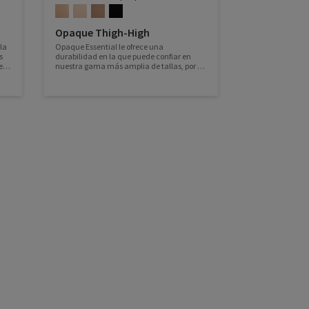
Opaque Thigh-High
la
Opaque Essential le ofrece una
s
durabilidad en la que puede confiar en
 en
nuestra gama más amplia de tallas, por lo
que es su opción preferida para la
calcetería diaria.