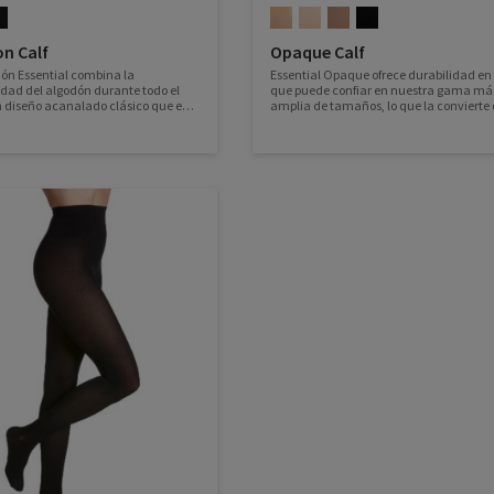
n Calf
Opaque Calf
dón Essential combina la
Essential Opaque ofrece durabilidad en 
ad del algodón durante todo el
que puede confiar en nuestra gama má
n diseño acanalado clásico que es
amplia de tamaños, lo que la convierte
ra pieles sensibles.
su opción preferida para las medias
diarias.