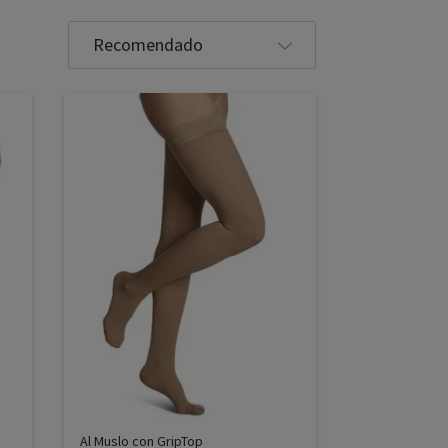
Seleccione
la
clasificación
Al Muslo con GripTop