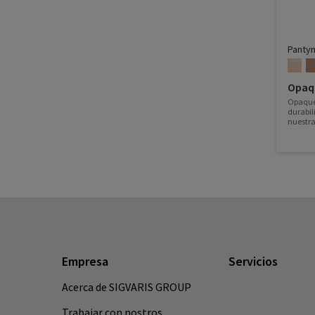
Panty
Opaq
Opaque 
durabil
nuestra
que es 
calceter
Empresa
Servicios
Acerca de SIGVARIS GROUP
Trabajar con nostros