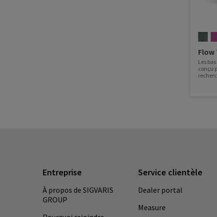
Flow
Les bas
conçu p
recherc
offre un
journée 
avril 20
Entreprise
Service clientèle
À propos de SIGVARIS
Dealer portal
GROUP
Measure
Pourquoi rejoindre