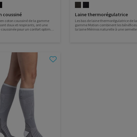
n coussiné
Laine thermorégulatrice
 en coton coussiné de la gamme
Les bas de laine thermorégulatrice de la
sont doux et respirants, ont une
gamme Motion combinent les bénéfices
 coussinée pour un confort optimal
la laine Mérinos naturelle à une semelle
s pour les peaux sensibles
coussinée pour en faire les bas parfaits 
importe où la route vous emmène !