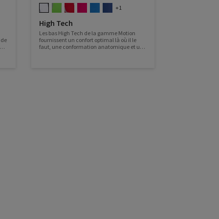
+1
High Tech
Les bas High Tech de la gamme Motion
 de
fournissent un confort optimal là où il le
faut, une conformation anatomique et une
peu
semelle coussinée