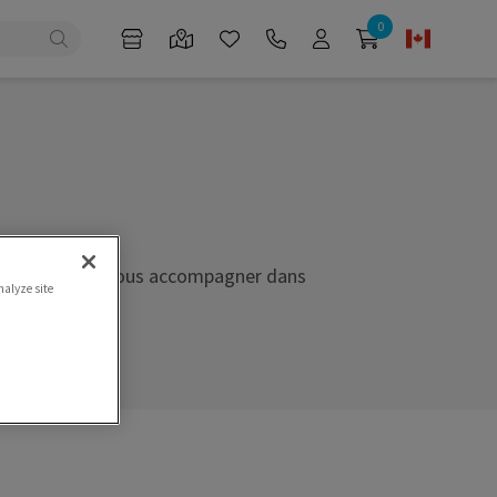
0
 de loisirs et vous accompagner dans
nalyze site