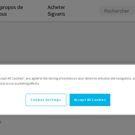
 propos de
Acheter
ous
Sigvaris
ues spécialement conçus pour être portés dans vos moments
ccept All Cookies”, you agree to the storing of cookies on your device to enhance site navigation, a
ist in our marketing efforts.
Cookies Settings
Accept All Cookies
n