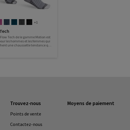
+1
 Tech
 Flow Tech de le gamme Motion est
our les hommes et les femmes qui
hent une chaussette tendance qui
 soutien et un confort toute la
pour toute activité - - Arrivée en
24 - -
Trouvez-nous
Moyens de paiement
Points de vente
Contactez-nous