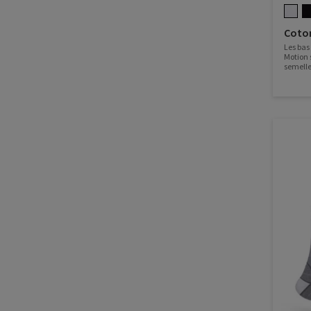
Coto
Les bas
Motion 
semelle
et idéal