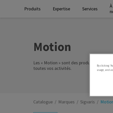
À
Produits
Expertise
Services
n
Motion
Les « Motion » sont des produits techniq
By clicking “A
toutes vos activités.
usage, and ass
Catalogue
Marques
Sigvaris
Motio