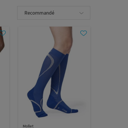
Sélectionner
le
triage
Mollet