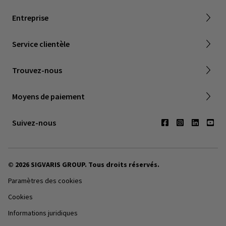
Pourquoi rejoindre SIGVARIS GROUP
Retour et remboursement
Entreprise
FAQ
Livraison et garantie
Service clientèle
Société Canadienne de Phlebologie
Points de vente
Trouvez-nous
Contactez-nous
Moyens de paiement
Suivez-nous
© 2026 SIGVARIS GROUP. Tous droits réservés.
Paramètres des cookies
Cookies
Informations juridiques