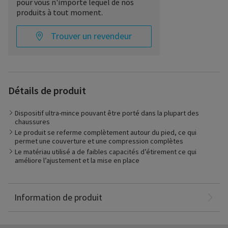
pour vous n'importe lequel de nos
produits à tout moment.
Trouver un revendeur
Détails de produit
Dispositif ultra-mince pouvant être porté dans la plupart des
chaussures
Le produit se referme complètement autour du pied, ce qui
permet une couverture et une compression complètes
Le matériau utilisé a de faibles capacités d’étirement ce qui
La Compreboot légère est un dispositif de compression
améliore l’ajustement et la mise en place
inélastique. Elle est faite d’un matériau ultra-mince, respirant
et ajustable qui s’adapte facilement à la plupart des
chaussures. La Compreboot légère offre une compression de
15-20mmHg sur le pied et la cheville
Information de produit
Dealer portal
À propos de SIGVARIS GROUP
Measure