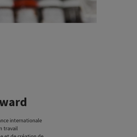
Award
ance internationale
 travail
e et de création de