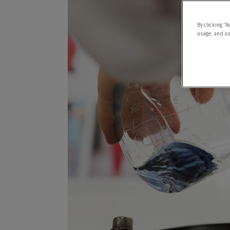
By clicking “A
usage, and ass