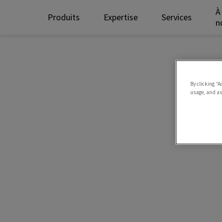
À
Produits
Expertise
Services
n
By clicking “A
usage, and ass
T