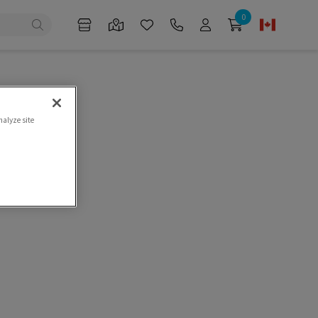
0
nalyze site
e
t.