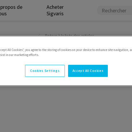
 propos de
Acheter
ous
Sigvaris
Retour à la liste des articles
ccept All Cookies”, you agree to the storing of cookies on your device to enhance site navigation, a
Catalogue numériqu
ist in our marketing efforts.
Cookies Settings
Accept All Cookies
élécharger une copie de notre catalogue couran