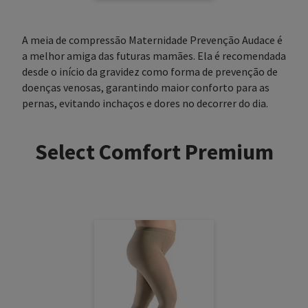
A meia de compressão Maternidade Prevenção Audace é
a melhor amiga das futuras mamães. Ela é recomendada
desde o início da gravidez como forma de prevenção de
doenças venosas, garantindo maior conforto para as
pernas, evitando inchaços e dores no decorrer do dia.
Select Comfort Premium
O risco de trombose fica de 3 a 5 vezes maior durante a
gestação e 60 vezes maior nas seis semanas seguintes.
Várias razões contribuem para o aumento do risco de
trombose:
A composição do sangue:
para impedir a perda
incontrolável de sangue durante o nascimento ou no
caso de um aborto espontâneo, o sangue coagula mais