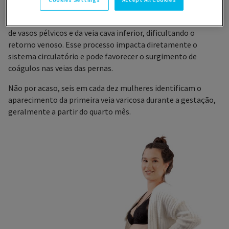
nos pés.
Com o crescimento do útero, ocorre também a compressão
de vasos pélvicos e da veia cava inferior, dificultando o
retorno venoso. Esse processo impacta diretamente o
sistema circulatório e pode favorecer o surgimento de
coágulos nas veias das pernas.
Não por acaso, seis em cada dez mulheres identificam o
aparecimento da primeira veia varicosa durante a gestação,
geralmente a partir do quarto mês.