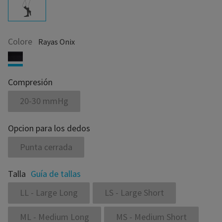
Colore
Rayas Onix
Compresión
20-30 mmHg
Opcion para los dedos
Punta cerrada
Talla
Guía de tallas
LL - Large Long
LS - Large Short
ML - Medium Long
MS - Medium Short