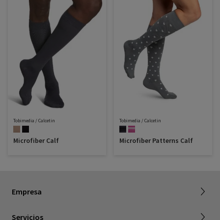
Tobimedia / Calcetin
Tobimedia / Calcetin
Microfiber Calf
Microfiber Patterns Calf
Acerca de SIGVARIS GROUP
Empresa
Trabajar con nostros
Servicios