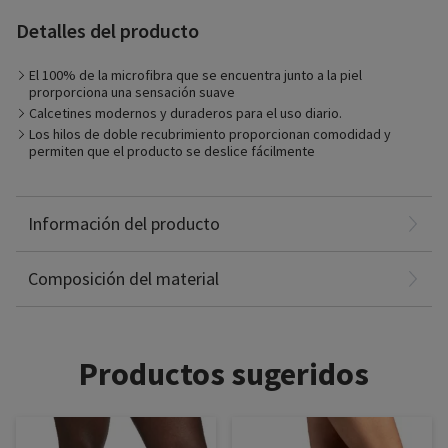
Detalles del producto
Las prendas Patterns de Microfibra Style combinan la máxima
El 100% de la microfibra que se encuentra junto a la piel
comodidad con una variedad de colores y diseños de moda
prorporciona una sensación suave
para darle vida a tu vestuario.
Calcetines modernos y duraderos para el uso diario.
Prenda apropiada para
Los hilos de doble recubrimiento proporcionan comodidad y
– Control de los síntomas relacionados con la enfermedad
permiten que el producto se deslice fácilmente
venosa crónica
– Pacientes que prefieren las opciones modernas
– Para viajes de larga distancia
Nylon: 87%
Información del producto
Spandex: 13%
Non-Latex
Composición del material
Productos sugeridos