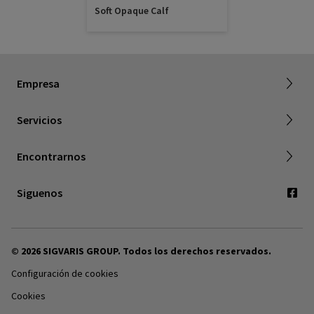
Soft Opaque Calf
Acerca de SIGVARIS GROUP
Empresa
Trabajar con nostros
Servicios
Dónde comprar
Encontrarnos
Contáctenos
Siguenos
© 2026 SIGVARIS GROUP. Todos los derechos reservados.
Configuración de cookies
Cookies