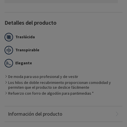
Detalles del producto
Traslúcida
Transpirable
Las prendas Sheer Style ofrecen una transparencia moderna
Elegante
en la que puede sentirse cómodo, por lo que es ideal para
ropa de vestir y el uso profesional.
Prenda apropiada para
De moda para uso profesional y de vestir
Control de las etapas iniciales de la enfermedad venosa
Los hilos de doble recubrimiento proporcionan comodidad y
crónica
permiten que el producto se deslice fácilmente
Uso previo y posterior a un tratamiento venoso con edema
Refuerzo con forro de algodón para pantimedias "
mínimo
Pacientes que prefieren las opciones modernas
Ideales para ropa de negocios o de vestir
Nylon: 65%
Información del producto
Spandex: 35%
Non-Latex