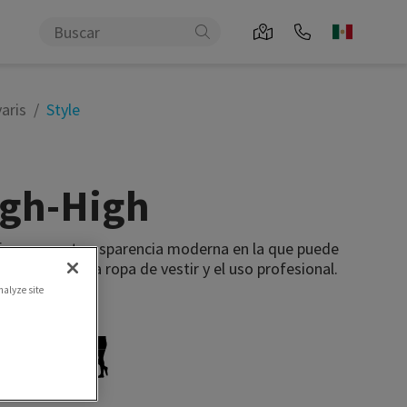
aris
Style
igh-High
frecen una transparencia moderna en la que puede
e es ideal para ropa de vestir y el uso profesional.
nalyze site
Top