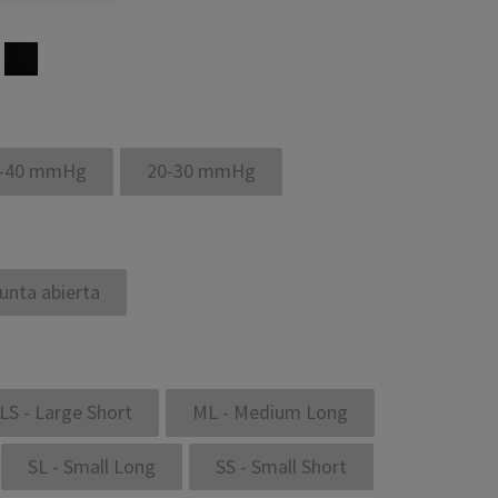
-40 mmHg
20-30 mmHg
unta abierta
LS - Large Short
ML - Medium Long
SL - Small Long
SS - Small Short