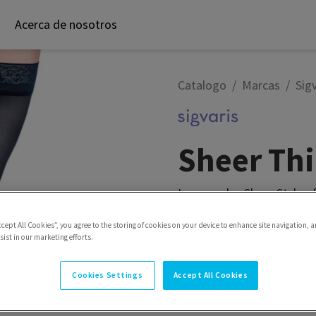
Acerca de nosotros
Catalogo
Marcas
Sigv
Sheer Th
Las prendas Sheer Style o
sentirse cómodo, por lo qu
ccept All Cookies”, you agree to the storing of cookies on your device to enhance site navigation, a
Estilos
Al Muslo con Grip
ist in our marketing efforts.
Cookies Settings
Accept All Cookies