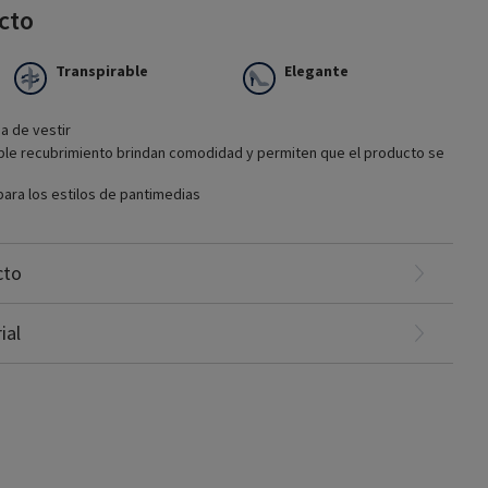
cto
Transpirable
Elegante
a de vestir
oble recubrimiento brindan comodidad y permiten que el producto se
iales de la enfermedad venosa crónica
ara los estilos de pantimedias
un tratamiento venoso con edema mínimo
las opciones modernas
cios o de vestir
cto
ial