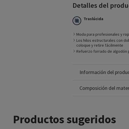
Detalles del produ
Traslúcida
Moda para profesionales y rop
Los hilos estructurales con d
Prenda apropiada para
coloque y retire fácilmente
Control de las etapas inic
Refuerzo forrado de algodón p
Uso previo y posterior a 
Pacientes que prefieren 
Ideales para ropa de nego
Nylon: 65%
Información del produ
Spandex: 35%
Non-Latex
Composición del mater
Productos sugeridos