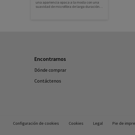
una apariencia opaca a la moda con una
suavidad de microfibra de larga duración
para su uso profesional y cotidiano.
Encontrarnos
Dónde comprar
Contáctenos
Configuración de cookies
Cookies
Legal
Pie de impr