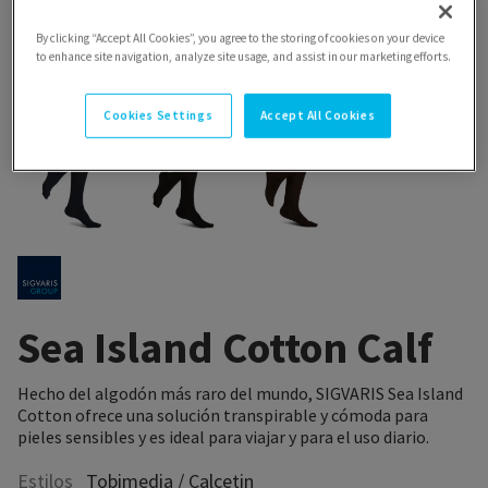
By clicking “Accept All Cookies”, you agree to the storing of cookies on your device
to enhance site navigation, analyze site usage, and assist in our marketing efforts.
Cookies Settings
Accept All Cookies
Sea Island Cotton Calf
Hecho del algodón más raro del mundo, SIGVARIS Sea Island
Cotton ofrece una solución transpirable y cómoda para
pieles sensibles y es ideal para viajar y para el uso diario.
Estilos
Tobimedia / Calcetin