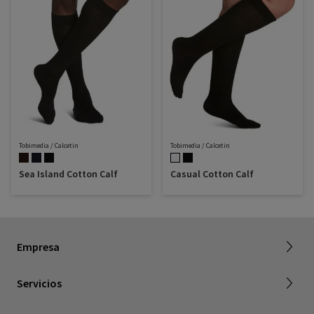
Tobimedia / Calcetin
Tobimedia / Calcetin
Sea Island Cotton Calf
Casual Cotton Calf
Acerca de SIGVARIS GROUP
Empresa
Trabajar con nostros
Servicios
Dónde comprar