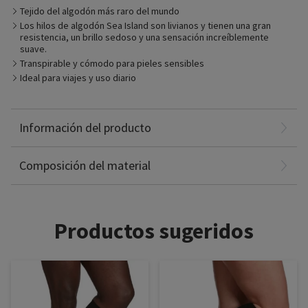
Tejido del algodón más raro del mundo
Los hilos de algodón Sea Island son livianos y tienen una gran
resistencia, un brillo sedoso y una sensación increíblemente
suave.
Transpirable y cómodo para pieles sensibles
Prenda recomendada para
Ideal para viajes y uso diario
» Piernas cansadas, pesadas, inquietas, con dolor
» Viajeros, riesgos laborales para la salud de las piernas,
Sea Island Cotton: 43%
mujeres embarazadas, antecedentes familiares de
Nylon: 39%
enfermedad venosa crónica
Spandex: 11%
Información del producto
Supima® Cotton: 7%
Non-Latex
Composición del material
Productos sugeridos