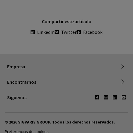
Compartir este artículo
LinkedIn
Twitter
Facebook
Acerca de SIGVARIS GROUP
Empresa
Trabajar con nosotros
Find a retailer
Encontrarnos
Contáctenos
Siguenos
© 2026 SIGVARIS GROUP. Todos los derechos reservados.
Preferencias de cookies