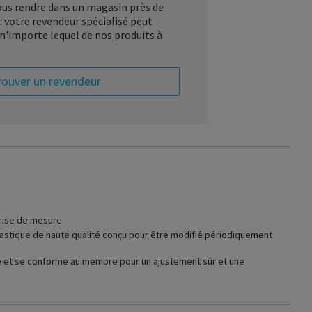
vous rendre dans un magasin près de
: votre revendeur spécialisé peut
'importe lequel de nos produits à
rouver un revendeur
prise de mesure
lastique de haute qualité conçu pour être modifié périodiquement
e et se conforme au membre pour un ajustement sûr et une
duce est un système de compression innovant utilisé pendant la
raitement du lymphœdème. En remplacement du bandage
Compreflex Reduce est facile à utiliser. Il s'adapter à la zone
mbler et facilement ajustable au quotidien.