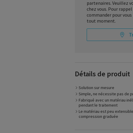
partenaires. Veuillez 
chez vous. Pour rappel 
commander pour vous n
tout moment.
T
Détails de produit
Solution sur mesure
Simple, ne nécessite pas de 
Fabriqué avec un matériau iné
pendant le traitement
Le matériau est peu extensibl
compression graduée
Le Sigvaris Compreflex Re
phase décongestive du t
traditionnel fastidieux, le 
traitée, est simple à asse