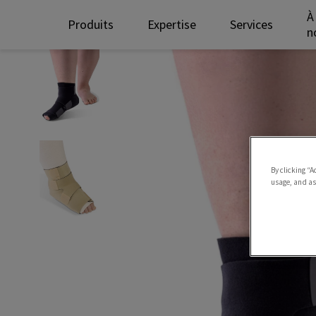
À
Produits
Expertise
Services
n
By clicking “A
usage, and ass