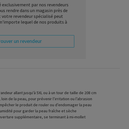
ué exclusivement par nos revendeurs
vous rendre dans un magasin près de
: votre revendeur spécialisé peut
'importe lequel de nos produits à
rouver un revendeur
randeur allant jusqu'à 5XL ou à un tour de taille de 208 cm
loin de la peau, pour prévenir l’irritation ou l’abrasion
 empêcher le produit de rouler ou d’endomager la peau
humidité pour garder la peau fraîche et sèche
uverture supplémentaire, se terminant à mi-mollet
spositif de soutien de compression légère pour l’abdomen.
 avec un tissu doux et respirant et des coutures renforcées pour