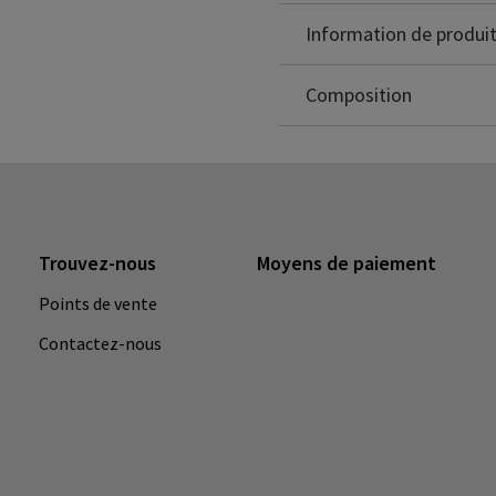
un ajustement confortable
Information de produi
Breath-o-prene: 100%
Sans latex
Composition
Trouvez-nous
Moyens de paiement
Points de vente
Contactez-nous