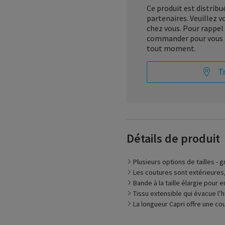
Ce produit est distrib
partenaires. Veuillez 
chez vous. Pour rappel 
commander pour vous n
tout moment.
T
Détails de produit
Plusieurs options de tailles - g
Les coutures sont extérieures, 
Bande à la taille élargie pour
Tissu extensible qui évacue l’
La longueur Capri offre une co
Le Compreshorts est un di
Le dispositif est fabriqué