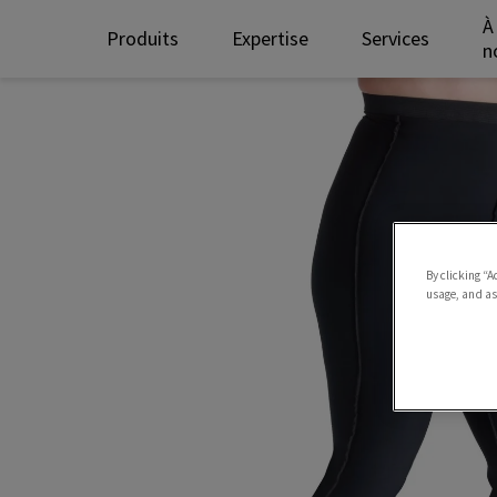
À
Produits
Expertise
Services
n
By clicking “A
usage, and ass