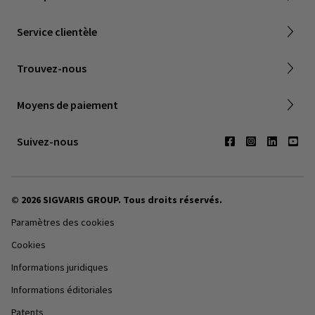
Livraison et garantie
Service clientèle
Société Canadienne de Phlebologie
Points de vente
Trouvez-nous
Contactez-nous
Moyens de paiement
Suivez-nous
© 2026 SIGVARIS GROUP. Tous droits réservés.
Paramètres des cookies
Cookies
Informations juridiques
Informations éditoriales
Patents