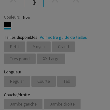
Couleurs
Noir
Tailles disponibles
Voir notre guide de tailles
Petit
Moyen
Grand
Très grand
XX-Large
Longueur
Regular
Courte
Tall
Gauche/droite
Jambe gauche
Jambe droite