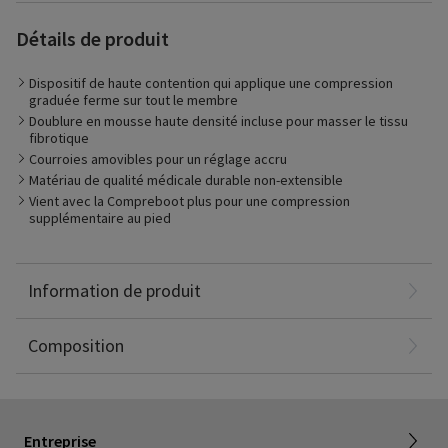
Détails de produit
Dispositif de haute contention qui applique une compression
Les dispositifs Sigvaris Medaform sont pour les individus aux
graduée ferme sur tout le membre
stades avancés du lymphœdème.
Doublure en mousse haute densité incluse pour masser le tissu
Les personnes atteints de lymphoedème de stade II ou III
fibrotique
bénéficient des stries de haute et de basse pressions créées
Courroies amovibles pour un réglage accru
par la doublure interne WaveFoam
Matériau de qualité médicale durable non-extensible
Ces stries de haute/basse pression canalisent le liquide
Vient avec la Compreboot plus pour une compression
lymphatique et favorisent le drainage.
supplémentaire au pied
Les courroies et la doublure intérieure en mousse du dispositif
Polyamide: 45%
sont remplaçables, ce qui fait du Medaform une solution
Mousse de polyuréthane: 23%
durable et à long terme pour le traitement et l'entretien du
Polyester: 22%
lymphœdème.
Neoprene: 6%
Information de produit
Elastane: 3%
Coton: 1%
Composition
Dealer portal
À propos de SIGVARIS GROUP
Measure
Pourquoi rejoindre SIGVARIS GROUP
Retour et remboursement
Entreprise
FAQ