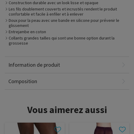
Construction durable avec un look lisse et opaque
Les fils doublement couverts et incrustés rendent le produit
confortable et facile à enfiler et à enlever
Doux pour la peau avec une bande en silicone pour prévenir le
Adapté pour
glissement
– La maîtrise de différents types d’oedème, y compris
Entrejambe en coton
l’oedème veineux, le phlébo-lymphoedème, et les premiers
stades du lymphoedème
Collants grandes tailles qui sont une bonne option durant la
grossesse
– Après un traitement veineux, y compris les techniques
thermiques et non-thermiques
– Les patients qui cherchent des options pour les petites
tailles ou pour les grandes tailles
Nylon: 64%
Information de produit
Élasthanne: 36%
Sans latex
Composition
Vous aimerez aussi