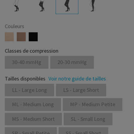
Couleurs
Classes de compression
30-40 mmHg
20-30 mmHg
Tailles disponibles
Voir notre guide de tailles
LL - Large Long
LS - Large Short
ML - Medium Long
MP - Medium Petite
MS - Medium Short
SL - Small Long
SP - Small Petite
SS - Small Short