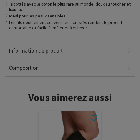
Tricottés avec le coton le plus rare au monde, doux au toucher et
luxueux
Idéal pour les peaux sensibles
Adapté pour
Les fils doublement couverts et incrustés rendent le produit
– La gestion des symptômes liés à la maladie veineuse
confortable et facile à enfiler et à enlever
chronique
Coton Sea Island: 43%
– Ceux et celles qui préfèrent porter des fibres naturelles
Nylon: 39%
– Déplacements sur de longues distances
Élasthanne: 11%
Information de produit
Coton Supima®: 7%
Sans latex
Composition
Vous aimerez aussi