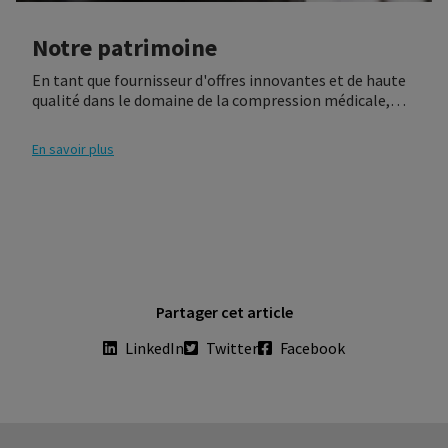
Notre patrimoine
En tant que fournisseur d'offres innovantes et de haute
qualité dans le domaine de la compression médicale,
nous sommes fiers de nos 160 années d’expertise. Pour
aujourd'hui et pour demain, nous nous engageons, par le
En savoir plus
biais du développement continu et de l'innovation, à
apporter des solutions qui aident les individus à se sentir
mieux. Tous les jours.
Partager cet article
LinkedIn
Twitter
Facebook
Dealer portal
À propos de SIGVARIS GROUP
Measure
Pourquoi rejoindre SIGVARIS GROUP