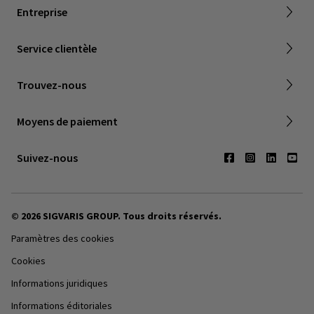
Retour et remboursement
Entreprise
FAQ
Livraison et garantie
Service clientèle
Société Canadienne de Phlebologie
Points de vente
Trouvez-nous
Contactez-nous
Moyens de paiement
Suivez-nous
© 2026 SIGVARIS GROUP. Tous droits réservés.
Paramètres des cookies
Cookies
Informations juridiques
Informations éditoriales