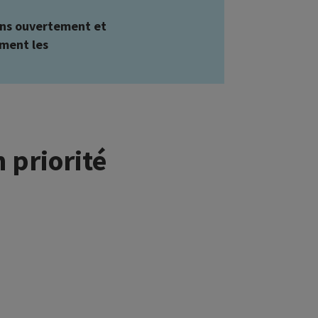
rons ouvertement et
ement les
 priorité