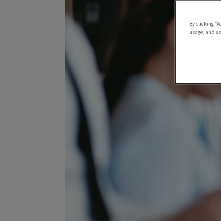
By clicking “A
usage, and ass