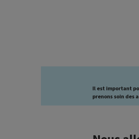
Il est important p
prenons soin des a