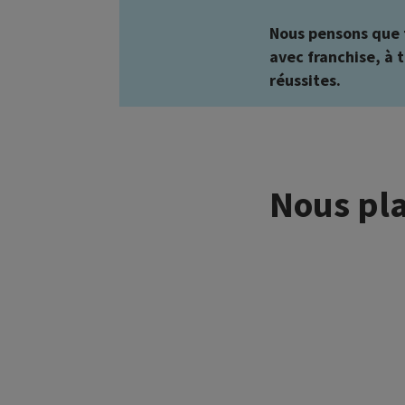
Nous pensons que t
avec franchise, à 
réussites.
Nous pla