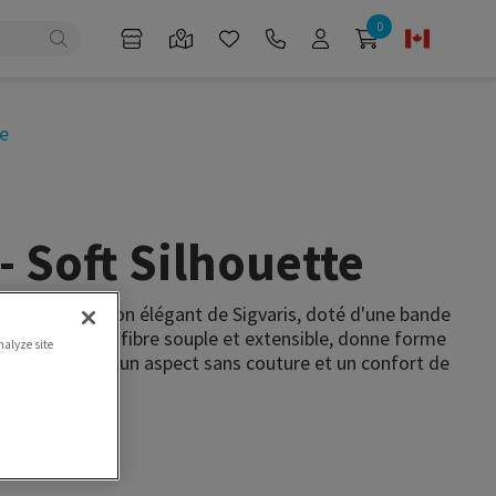
0
e
- Soft Silhouette
de compression élégant de Sigvaris, doté d'une bande
un tissu en microfibre souple et extensible, donne forme
nalyze site
eau pour offrir un aspect sans couture et un confort de
urnée