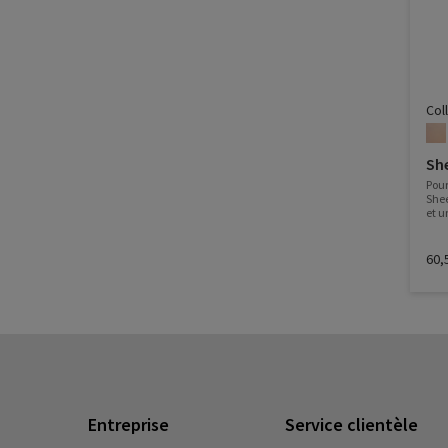
Col
She
Pour
Shee
et u
look
tout
éner
60,
Entreprise
Service clientèle