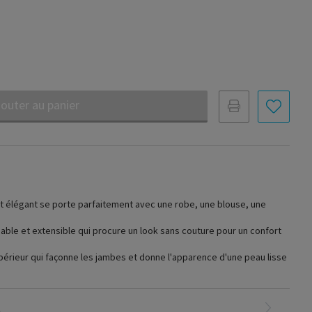
jouter au panier
et élégant se porte parfaitement avec une robe, une blouse, une
liable et extensible qui procure un look sans couture pour un confort
périeur qui façonne les jambes et donne l'apparence d'une peau lisse
es, sans repos et douloureuses; les risques professionnels pour
antécédents familiaux d'insuffisance veineuse chronique
t