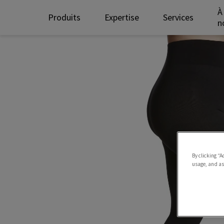
À
Produits
Expertise
Services
n
By clicking “A
usage, and ass