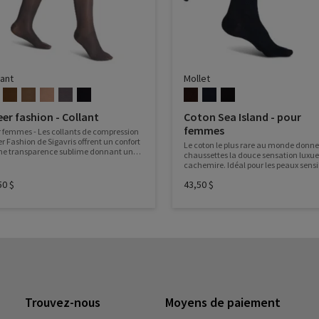
lant
Mollet
er fashion - Collant
Coton Sea Island - pour
femmes
 femmes - Les collants de compression
r Fashion de Sigavris offrent un confort
Le coton le plus rare au monde donne
ne transparence sublime donnant un
chaussettes la douce sensation luxu
 impeccable et élégant à vos jambes
cachemire. Idéal pour les peaux sensib
 en leur fournissant un support
coton Sea Island laisse la peau respire
gisant.
50 $
43,50 $
une grande capacité d'absorbtion de
l'humidité et est facile d'entretien.
Trouvez-nous
Moyens de paiement