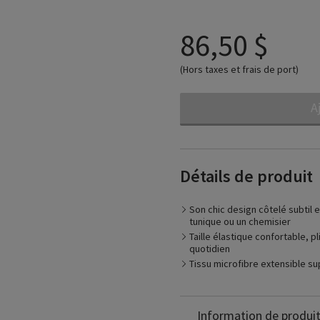
86,50 $
(Hors taxes et frais de port)
A
Détails de produit
Son chic design côtelé subtil 
tunique ou un chemisier
Taille élastique confortable, p
quotidien
Adapté pour
Tissu microfibre extensible su
- Jambes fatiguées, lourd
la santé des jambes
- Les personnes avec des 
Nylon: 83%
Information de produi