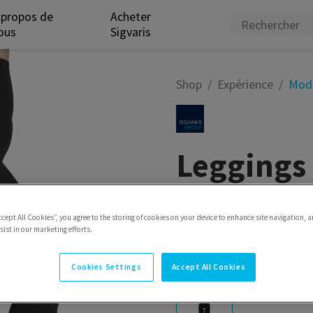
 propos de
Acheter
ous
Sigvaris
Shop
Expérience
Mod
Leggings 
Pour femmes - Le legging 
élastique à la taille et d'
ccept All Cookies”, you agree to the storing of cookies on your device to enhance site navigation, a
aux jambes et adoucit la p
ist in our marketing efforts.
port tout au long de la jo
Cookies Settings
Accept All Cookies
Modèle
Legging