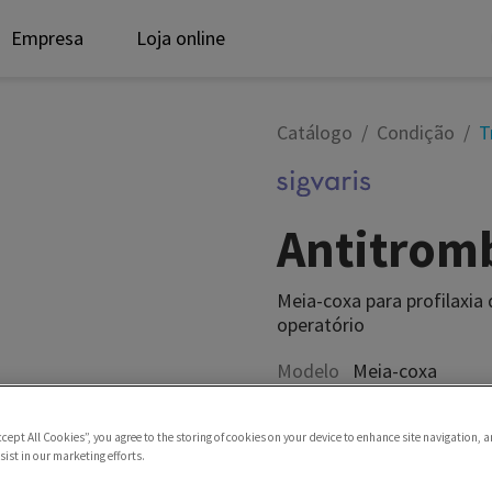
Empresa
Loja online
Catálogo
Condição
T
Antitrom
Meia-coxa para profilaxia
operatório
Modelo
Meia-coxa
ccept All Cookies”, you agree to the storing of cookies on your device to enhance site navigation, a
ist in our marketing efforts.