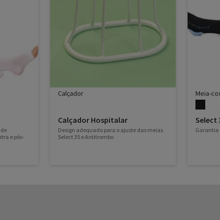
Calçador
Meia-co
Calçador Hospitalar
Select 
 de
Design adequado para o ajuste das meias
Garantia
tra e pós-
Select 35 e Antitrombo