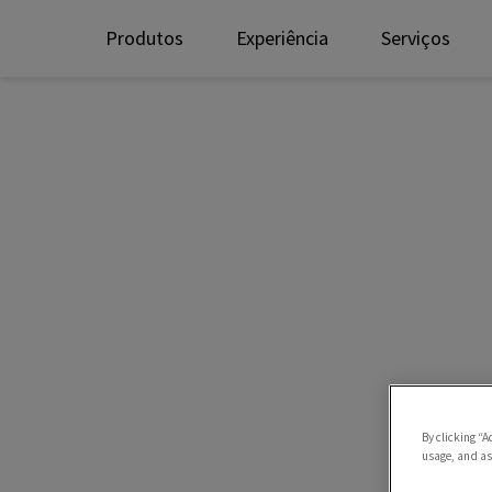
Produtos
Experiência
Serviços
By clicking “A
usage, and ass