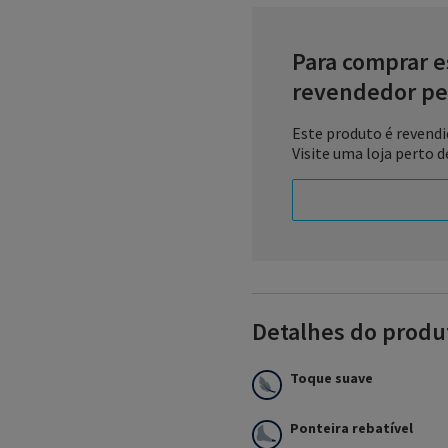
Para comprar e
revendedor pe
Este produto é revendi
Visite uma loja perto d
Antitrombo é a linha da 
Profilaxia de TEV (Trombo
Detalhes do produ
óxido de etileno, conta c
promovendo segurança com
procedimentos clínicos e 
Toque suave
Esterilizada e necessária
conforme a GIC (Grupo Int
melhora o retorno venoso
Ponteira rebatível
Hipodermites em fases a