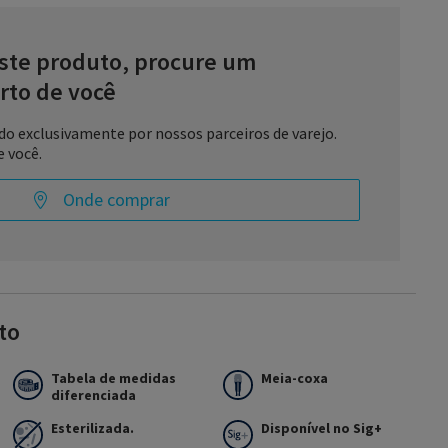
ste produto, procure um
rto de você
do exclusivamente por nossos parceiros de varejo.
e você.
Onde comprar
SIGVARIS GROUP especialmente projetada para prevenção de
embolismo Venoso) pré, intra e pós-operatório. Esterilizada em
to
om a tecnologia e as propriedades da compressão graduada,
 a ação preventiva e contribuindo para o apoio técnico dos
hospitalares.
Tabela de medidas
Meia-coxa
 nos procedimentos cirúrgicos. Possui compressão ideal
diferenciada
ernacional de la Compresión-AR), diminui a estase sanguínea e
.
Esterilizada.
Disponível no Sig+
gudas