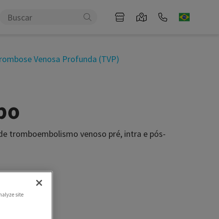
rombose Venosa Profunda (TVP)
bo
 de tromboembolismo venoso pré, intra e pós-
nalyze site