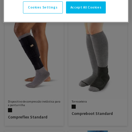
Filtrar
Ordenar
Cookies Settings
Accept All Cookies
SELECIONE
A
ORDENAÇÃO
Dispositivo de compressão inelástica para
Tornozeleira
a panturrilha
Compreboot Standard
Compreflex Standard