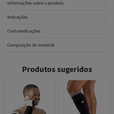
Informações sobre o produto
Acessório de acolchoamento para o dorso da mão ou do pé
Indicações
Hipersensibilidade aos componentes do produto
Poliamida: 51%
Contraindicações
Espuma de Poliuretano: 41%
Elastane: 8%
Composição do material
Produtos sugeridos