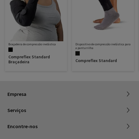
Braçadeira de compressão inelástica
Dispositivo de compressão inelástica para
a panturrilha
Compreflex Standard
Compreflex Standard
Braçadeira
SIGVARIS DO BRASIL INDÚSTRIA E COMÉRCIO LTDA
Vagas na SIGVARIS GROUP
Loja Sigvaris online
Empresa
Política de Privacidade
Programa Sig+
Serviços
Portal
Onde comprar
Encontre-nos
Contato