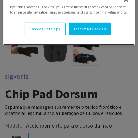
By clicking “Accept All Cookies”, you agree to the storing of cookies on your device
to enhance site navigation, analyze site usage, and assist in our marketing efforts.
Cookies Settings
Accept All Cookies
Chip Pad Dorsum
Espuma que massageia suavemente o tecido fibrótico e
cicatricial, estimulando a liberação de fluidos e resíduos
Modelo
Acolchoamento para o dorso da mão