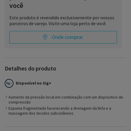
você
Este produto é revendido exclusivamente por nossos
parceiros de varejo. Visite uma loja perto de você.
Onde comprar
Detalhes do produto
Projetado para uso com a luva Sigvaris Dorsal Pocket Glove,
com o Compreboot e sob outros dispositivos ou bandagens
Disponível no Sig+
de compressão, Chip Pad Dorsum ajuda a aumentar a pressão
local quando associado a um dispositivo de compressão,
suavizando cicatrizes ou bolsas de edema para o tratamento
Aumento da pressão local em combinação com um dispositivo de
de linfedema leve a moderado.
compressão
Espuma fragmentada favorecendo a drenagem da linfa e a
massagem dos tecidos subcutâneos