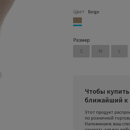
Цвет
Beige
Размер
S
M
L
Чтобы купить 
ближайший к 
Этот продукт распро
по розничной торговл
Напоминаем: ваш спе
заказать для вас люб