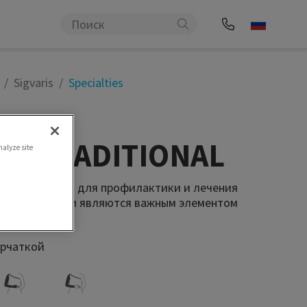
Sigvaris
Specialties
ties TRADITIONAL
nalyze site
используются для профилактики и лечения
ечностей. Они являются важным элементом
ии.
ерчаткой