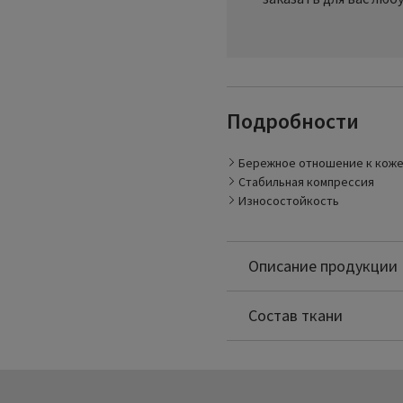
Бережное отношение к к
крупноячеистой структу
Стабильная компрессия:
Подробности
использования натуральн
Износостойкость: показа
сравнении с джинсовой т
Бережное отношение к кож
Стабильная компрессия
Износостойкость
Описание продукции
Полиамид: 70%
Еластодия: 30%
Состав ткани