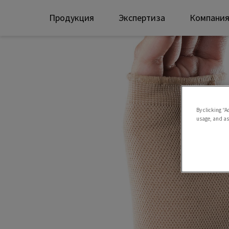
Продукция
Экспертиза
Компани
By clicking “A
usage, and ass