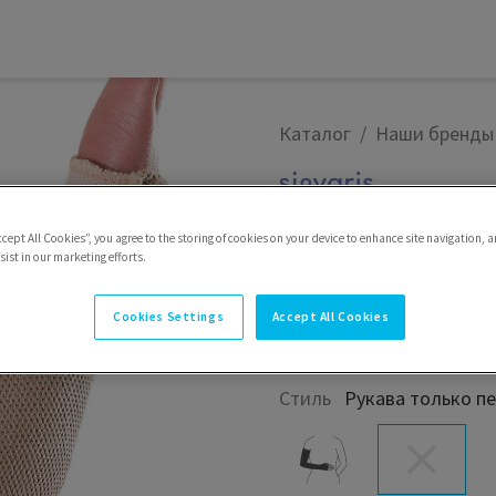
я
Каталог
Наши бренды
Speciali
ccept All Cookies”, you agree to the storing of cookies on your device to enhance site navigation, a
ist in our marketing efforts.
Компрессионные рукава 
Cookies Settings
Accept All Cookies
лимфостаза верхних кон
поддерживающей терап
Стиль
Рукава только п