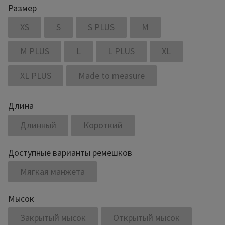
Размер
XS
S
S PLUS
M
M PLUS
L
L PLUS
XL
XL PLUS
Made to measure
Длина
Длинный
Короткий
Доступные варианты ремешков
Мягкая манжета
Мысок
Закрытый мысок
Открытый мысок