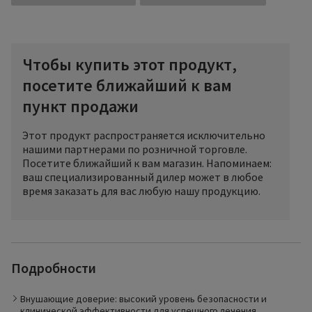
Чтобы купить этот продукт,
посетите ближайший к вам
пункт продажи
Этот продукт распространяется исключительно
нашими партнерами по розничной торговле.
Посетите ближайший к вам магазин. Напоминаем:
ваш специализированный дилер может в любое
время заказать для вас любую нашу продукцию.
Если требуется высокая клиническая эффективность,
изделия TRADITIONAL - это правильный выбор. Уникальные
Подробности
эластические свойства нити обеспечивают высокую
стабильность компрессии в течение всего дня и
эффективное лечение даже при заболеваниях вен на
Внушающие доверие: высокий уровень безопасности и
поздней стадии. Изделия TRADITIONAL легко надевать
клинической эффективности для успешного лечения