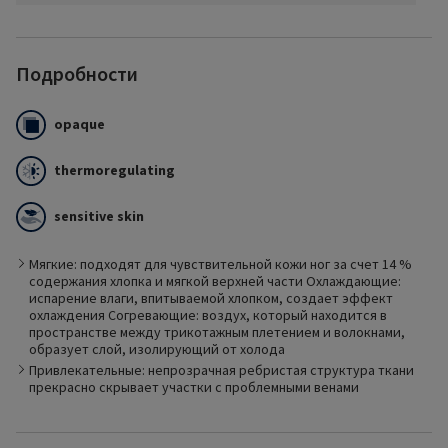
Подробности
opaque
thermoregulating
sensitive skin
Тонкий хлопчатобумажный слой в гольфах COTTON
прилегает непосредственно к коже и оказывает
Мягкие: подходят для чувствительной кожи ног за счет 14 %
терморегулирующее действие. Хлопок впитывает
содержания хлопка и мягкой верхней части Охлаждающие:
излишнюю влагу с кожи и сохраняет её внутри волокон. Тем
испарение влаги, впитываемой хлопком, создает эффект
самым предотвращается появление влажной плёнки на
охлаждения Согревающие: воздух, который находится в
коже, способствующей нежелательному росту бактерий.
пространстве между трикотажным плетением и волокнами,
Это особенно полезно для людей с чувствительной кожей.
образует слой, изолирующий от холода
Привлекательные: непрозрачная ребристая структура ткани
прекрасно скрывает участки с проблемными венами