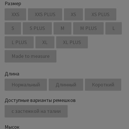
Размер
XXS
XXS PLUS
XS
XS PLUS
S
S PLUS
M
M PLUS
L
L PLUS
XL
XL PLUS
Made to measure
Длина
Нормальный
Длинный
Короткий
Доступные варианты ремешков
с застежкой на талии
Мысок