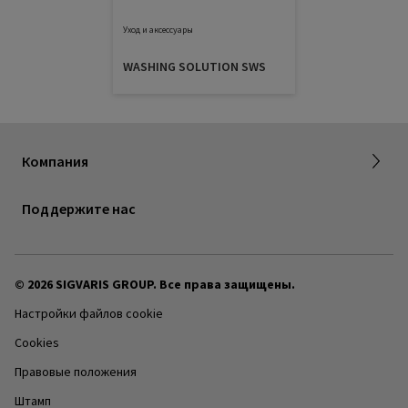
Уход и аксессуары
WASHING SOLUTION SWS
О группе компаний SIGVARIS GROUP
Компания
Карьера
Поддержите нас
© 2026 SIGVARIS GROUP. Все права защищены.
Настройки файлов cookie
Cookies
Правовые положения
Штамп