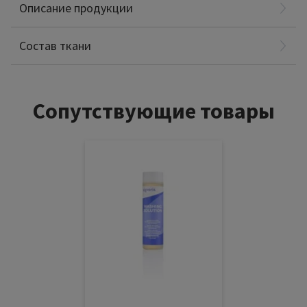
Полиамид: 52%
Описание продукции
Спандекс: 34%
Хлопок: 14%
Состав ткани
Сопутствующие товары