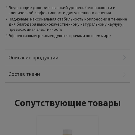
стабильность компрессии в течение всего дня и
эффективное лечение даже при заболеваниях вен на
Внушающие доверие: высокий уровень безопасности и
поздней стадии. Изделия TRADITIONAL легко надевать
клинической эффективности для успешного лечения
даже при высокой степени компрессии. Они надежны,
Надежные: максимальная стабильность компрессии в течение
устойчивы к износу и проницаемы для воздуха.
дня благодаря высококачественному натуральному каучуку,
превосходная эластичность
Эффективные: рекомендуются врачами во всем мире
Описание продукции
Полиамид: 70%
Еластодия: 30%
Состав ткани
Сопутствующие товары