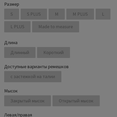
Размер
S
S PLUS
M
M PLUS
L
L PLUS
Made to measure
Длина
Длинный
Короткий
Доступные варианты ремешков
с застежкой на талии
Мысок
Закрытый мысок
Открытый мысок
Левая/правая