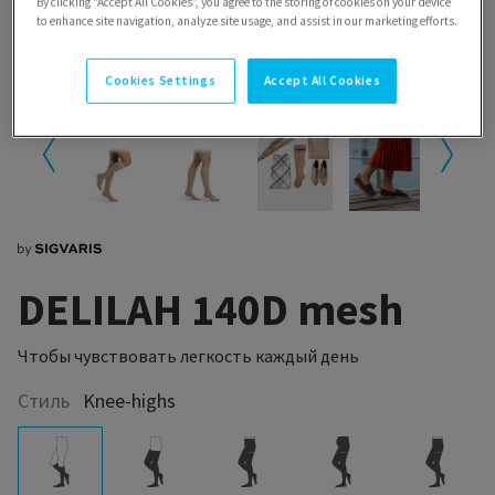
By clicking “Accept All Cookies”, you agree to the storing of cookies on your device
to enhance site navigation, analyze site usage, and assist in our marketing efforts.
Cookies Settings
Accept All Cookies
DELILAH 140D mesh
Чтобы чувствовать легкость каждый день
Стиль
Knee-highs