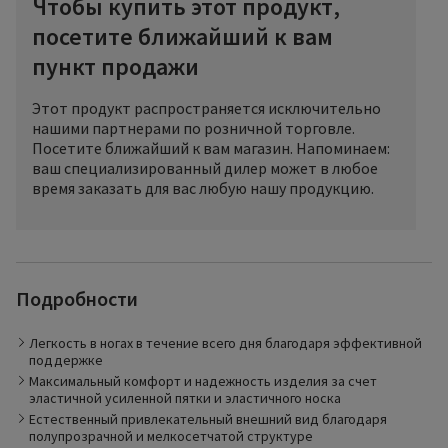
Чтобы купить этот продукт,
посетите ближайший к вам
пункт продажи
Этот продукт распространяется исключительно
нашими партнерами по розничной торговле.
Посетите ближайший к вам магазин. Напоминаем:
ваш специализированный дилер может в любое
время заказать для вас любую нашу продукцию.
Легкие и беззаботные ноги с продукцией DELILAH от
Подробности
компании SIGVARIS. Эффективная компрессия
поддерживает возврат крови к сердцу, что препятствует
утомлению и тяжести в ногах. Вы не только ощущаете
Легкость в ногах в течение всего дня благодаря эффективной
легкость и меньшую нагрузку на ноги, привлекательный
поддержке
внешний вид и широкий выбор цветов этой
Максимальный комфорт и надежность изделия за счет
компрессионной продукции придают дополнительную
эластичной усиленной пятки и эластичного носка
изысканность вашей внешности. Кроме того, эластичная
усиленная пятка и носок обеспечивают высокий комфорт
Естественный привлекательный внешний вид благодаря
при ношении и увеличивают срок службы изделия.
полупрозрачной и мелкосетчатой структуре