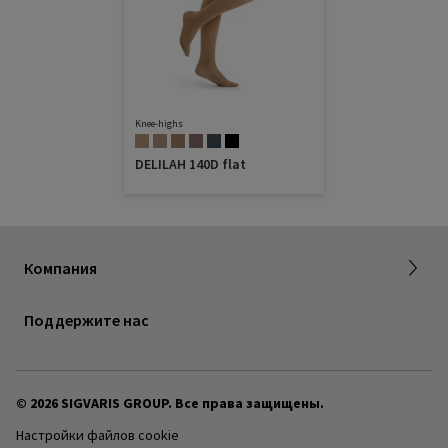
Knee-highs
DELILAH 140D flat
О группе компаний SIGVARIS GROUP
Компания
Карьера
Поддержите нас
© 2026 SIGVARIS GROUP. Все права защищены.
Настройки файлов cookie