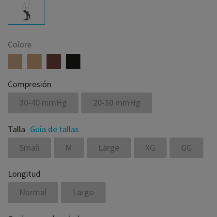
Colore
Compresión
30-40 mmHg
20-30 mmHg
Talla
Guía de tallas
Small
M
Large
XG
GG
Longitud
Normal
Largo