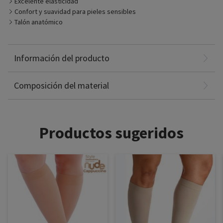
Excelente elasticidad
Confort y suavidad para pieles sensibles
Talón anatómico
Algodón: 42%
Información del producto
Poliamida: 40%
Spandex: 18%
Composición del material
Productos sugeridos