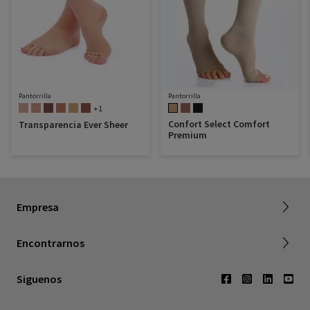
Pantorrilla
Pantorrilla
+1
Confort Select Comfort
Transparencia Ever Sheer
Premium
Acerca de SIGVARIS GROUP
Empresa
Trabajar con nosotros
Find a retailer
Encontrarnos
Contáctenos
Siguenos