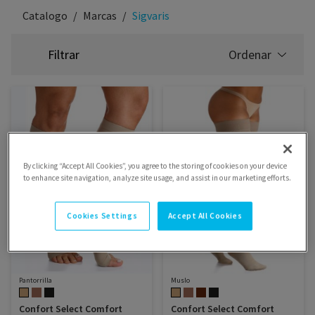
Catalogo
Marcas
Sigvaris
Filtrar
Ordenar
SELECCIONE
LA
CLASIFICACIÓN
By clicking “Accept All Cookies”, you agree to the storing of cookies on your device
to enhance site navigation, analyze site usage, and assist in our marketing efforts.
Cookies Settings
Accept All Cookies
Pantorrilla
Muslo
Confort Select Comfort
Confort Select Comfort