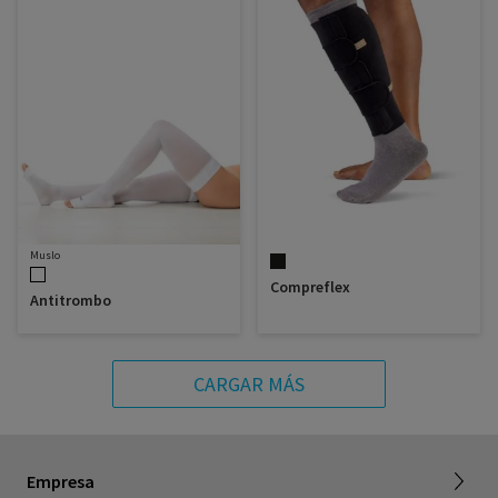
Muslo
Compreflex
Antitrombo
CARGAR MÁS
Acerca de SIGVARIS GROUP
Empresa
Trabajar con nosotros