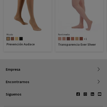
Muslo
Pantimedia
+1
Prevención Audace
Transparencia Ever Sheer
Acerca de SIGVARIS GROUP
Empresa
Trabajar con nosotros
Find a retailer
Encontrarnos
Contáctenos
Siguenos