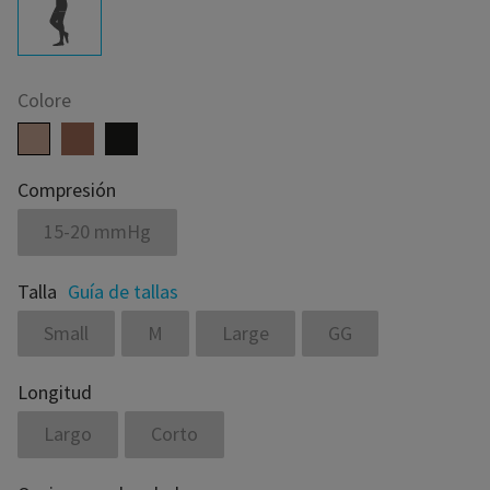
Colore
Compresión
15-20 mmHg
Talla
Guía de tallas
Small
M
Large
GG
Longitud
Largo
Corto