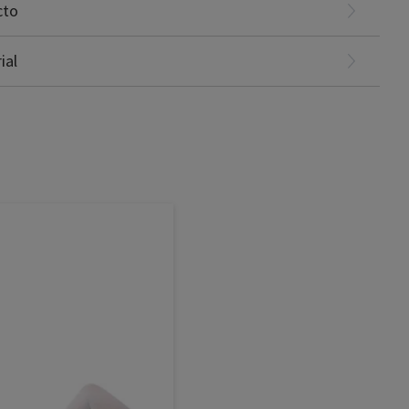
cto
ial