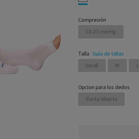
Compresión
18-23 mmHg
Talla
Guía de tallas
Small
M
L
Opcion para los dedos
Punta abierta