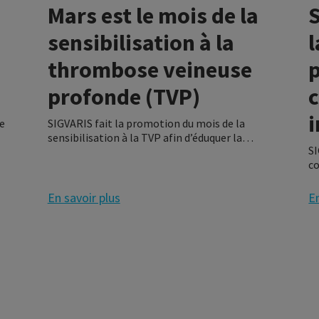
Mars est le mois de la
S
sensibilisation à la
l
thrombose veineuse
profonde (TVP)
i
de
SIGVARIS fait la promotion du mois de la
sensibilisation à la TVP afin d’éduquer la
SI
population au sujet des caillots sanguins et
co
de fournir des conseils de prévention.
C
25
C
En savoir plus
En