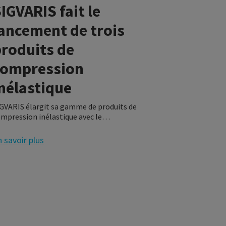
IGVARIS fait le
ancement de trois
produits de
compression
nélastique
GVARIS élargit sa gamme de produits de
mpression inélastique avec le
OOLFLEXMC, le COMPREFLEX REDUCE et le
OMPREFLEX ARM.
 savoir plus