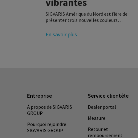
vibrantes
SIGVARIS Amérique du Nord est fière de
présenter trois nouvelles couleurs
hautement anticipées pour la ligne de
produits de MANCHONS DE PERFORMANCE.
En savoir plus
Entreprise
Service clientèle
À propos de SIGVARIS
Dealer portal
GROUP
Measure
Pourquoi rejoindre
Retour et
SIGVARIS GROUP
remboursement