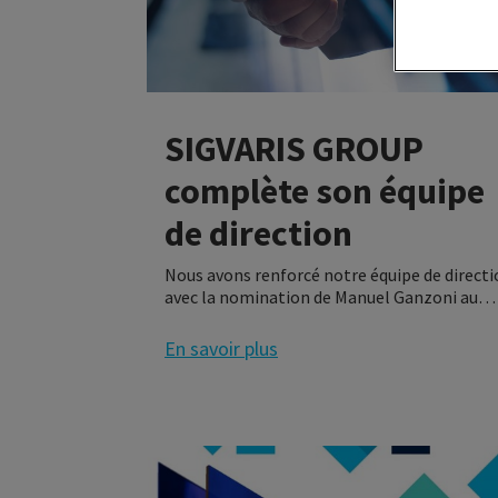
SIGVARIS GROUP
complète son équipe
de direction
Nous avons renforcé notre équipe de direct
avec la nomination de Manuel Ganzoni au
poste de Chief Sales Officer Europe & APAC 
de Tietje Voss au poste de Group Chief
En savoir plus
Operating Officer. Tous deux apportent une
grande expertise pour aider à atteindre
l'objectif de l'entreprise, qui est de devenir
une entreprise véritablement mondiale et 
maintenir sa résilience face aux défis
mondiaux.