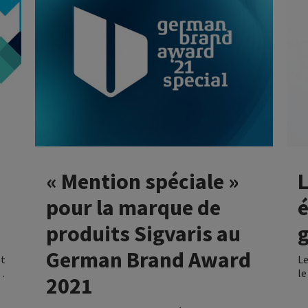
bi
« Mention spéciale »
pour la marque de
produits Sigvaris au
German Brand Award
et
L
UP
le
2021
t