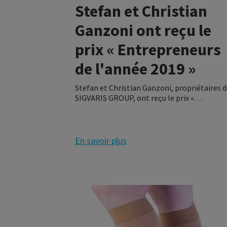
Stefan et Christian
Ganzoni ont reçu le
prix « Entrepreneurs
de l'année 2019 »
Stefan et Christian Ganzoni, propriétaires 
SIGVARIS GROUP, ont reçu le prix «
Entrepreneurs de l'année 2019 » dans la
catégorie Entreprise familiale en Suisse. La
cérémonie de remise des prix s'est tenue le 
octobre 2019 à Zurich.
En savoir plus