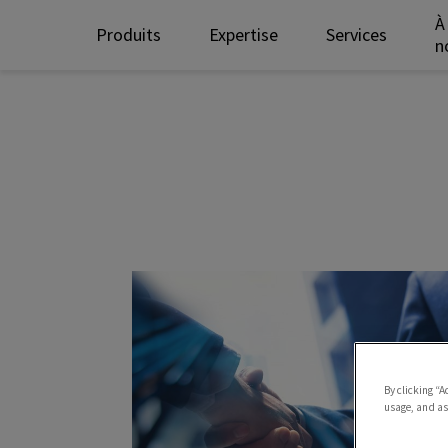
À
Produits
Expertise
Services
n
By clicking “A
usage, and ass