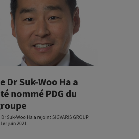
en-être général et des jambes.
Le Dr Suk-Woo Ha a
été nommé PDG du
groupe
e Dr Suk-Woo Ha a rejoint SIGVARIS GROUP
 1er juin 2021.