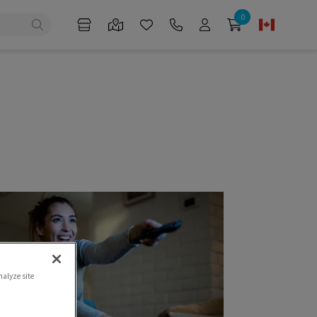
0
nalyze site