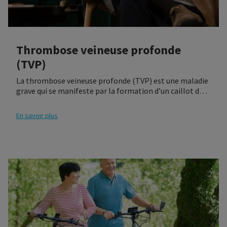
Thrombose veineuse profonde
(TVP)
La thrombose veineuse profonde (TVP) est une maladie
grave qui se manifeste par la formation d’un caillot de
sang dans les veines profondes de la jambe ou du mollet
et bloque le débit sanguin. La TVP peut entraîner un
En savoir plus
gonflement des jambes, des rougeurs et des douleurs,
mais elle peut aussi survenir sans ces symptômes. La
TVP peut être mortelle si le caillot de sang se détache
de sa position initiale dans la veine pour se déplacer par
la circulation sanguine et atteindre les poumons. Cet
événement qui peut être mortel est connu sous le nom
d’embolie pulmonaire (EP). Vous trouverez ici de plus
amples informations sur la TVP en général et des
solutions pour sa prévention.