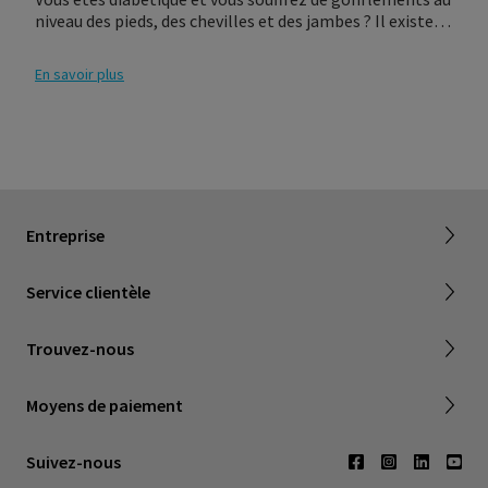
niveau des pieds, des chevilles et des jambes ? Il existe
des solutions de compression spécialement conçues
pour soulager ces symptômes.
En savoir plus
Dealer portal
À propos de SIGVARIS GROUP
Measure
Pourquoi rejoindre SIGVARIS GROUP
Retour et remboursement
Entreprise
FAQ
Livraison et garantie
Service clientèle
Société Canadienne de Phlebologie
Points de vente
Trouvez-nous
Contactez-nous
Moyens de paiement
Suivez-nous