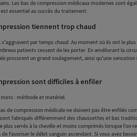
ains. Les bas de compression médicaux modernes sont éga
 est essentiel au succès du traitement.
mpression tiennent trop chaud
x s’aggravent par temps chaud. Au moment où ils ont le plus
reux patients cessent de les porter. En améliorant la circul
le procurent un grand soulagement, ainsi qu’une sensation
pression sont difficiles à enfiler
 mots : méthode et matériel.
bas de compression médicale ne doivent pas être enfilés c
 sont fabriqués différemment des chaussettes et bas traditio
e plus serrés à la cheville et moins comprimés lorsque l'on r
 de favoriser le débit sanguin ascendant. Si vous avez besoi