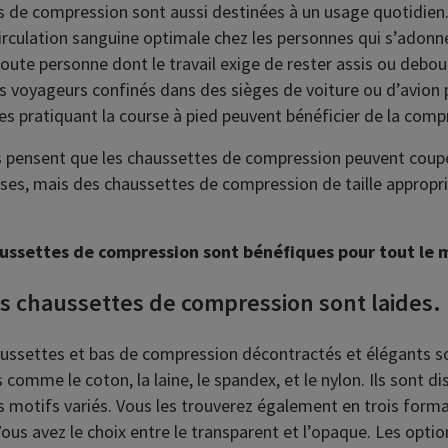
s de compression sont aussi destinées à un usage quotidien.
circulation sanguine optimale chez les personnes qui s’adonn
. Toute personne dont le travail exige de rester assis ou deb
es voyageurs confinés dans des sièges de voiture ou d’avion 
tes pratiquant la course à pied peuvent bénéficier de la comp
 pensent que les chaussettes de compression peuvent couper
es, mais des chaussettes de compression de taille appropr
aussettes de compression sont bénéfiques pour tout le
es chaussettes de compression sont laides.
aussettes et bas de compression décontractés et élégants s
s comme le coton, la laine, le spandex, et le nylon. Ils sont d
s motifs variés. Vous les trouverez également en trois format
 Vous avez le choix entre le transparent et l’opaque. Les opti