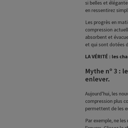
si belles et élégante
en ressentirez simpl
Les progrès en mati
compression actuell
absorbent et évacuen
et qui sont dotées de
LA VÉRITÉ : les ch
Mythe nº 3 : l
enlever.
Aujourd’hui, les no
compression plus co
permettent de les en
Par exemple, ne les 
l’envers. Glissez la