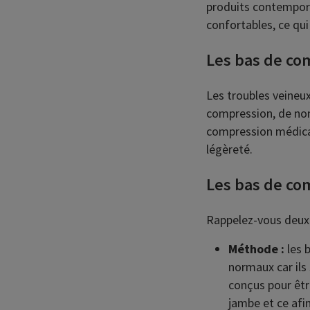
produits contempor
confortables, ce qui
Les bas de co
Les troubles veineu
compression, de nomb
compression médica
légèreté.
Les bas de com
Rappelez-vous deux
Méthode :
les 
normaux car ils
conçus pour êtr
jambe et ce afin