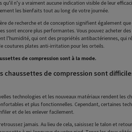
s qu’il n’y a vraiment aucune indication visible de leur effica
ement les bienfaits tout au long de votre journée.
ère de recherche et de conception signifient également que
es sont encore plus performantes. Vous pouvez acheter des
t l’humidité, qui ont des propriétés antibactériennes, qui r
 coutures plates anti-irritation pour les orteils.
aussettes de compression sont à la mode.
es chaussettes de compression sont difficiles
uvelles technologies et les nouveaux matériaux rendent les c
nfortables et plus fonctionnelles. Cependant, certaines tec
filer et de les enlever facilement.
retroussez jamais. Au lieu de cela, saisissez le talon et retou
 chaussette à mi-longueur de votre pied. Tenez les deux côtés