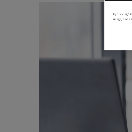
By clicking “A
usage, and ass