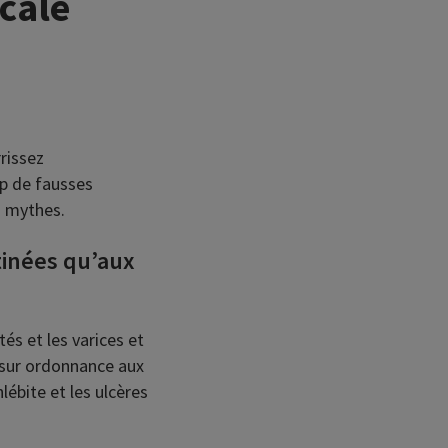
cale
rissez
up de fausses
s mythes.
tinées qu’aux
és et les varices et
s sur ordonnance aux
lébite et les ulcères