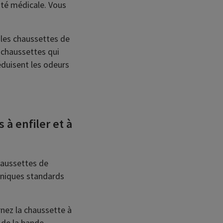
cité médicale. Vous
 les chaussettes de
 chaussettes qui
éduisent les odeurs
 à enfiler et à
haussettes de
hniques standards
rnez la chaussette à
 de la bande