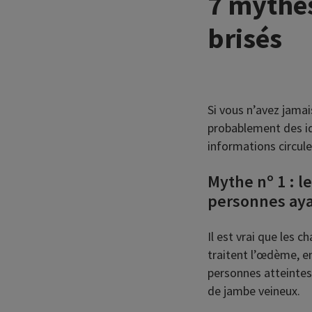
7 mythes
brisés
Si vous n’avez jama
probablement des id
informations circule
Mythe nº 1 : 
personnes aya
Il est vrai que les 
traitent l’œdème, en
personnes atteintes 
de jambe veineux.