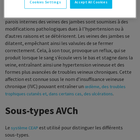
Cookies Settings
Accept All Cookies
Chez les patients atteints de maladie veineuse chronique, les
parois internes des veines des jambes sont soumises à des
modifications pathologiques dues à l’hypertension ou à
d’autres raisons et se détériorent. Les veines des jambes se
dilatent, empêchant ainsi les valvules de se fermer
correctement. Cela, à son tour, provoque un reflux, qui se
produit lorsque le sang s’écoule vers le bas et stagne dans la
veine, entraînant ainsi une hypertension veineuse et des
formes plus avancées de troubles veineux chroniques. Cette
affection est connue sous le nom d’insuffisance veineuse
chronique (IVC) pouvant entraîner un
œdème, des troubles
.
trophiques cutanés et, dans certains cas, des ulcérations
Sous-types AVCh
Le
est utilisé pour distinguer les différents
système CEAP
sous-types.