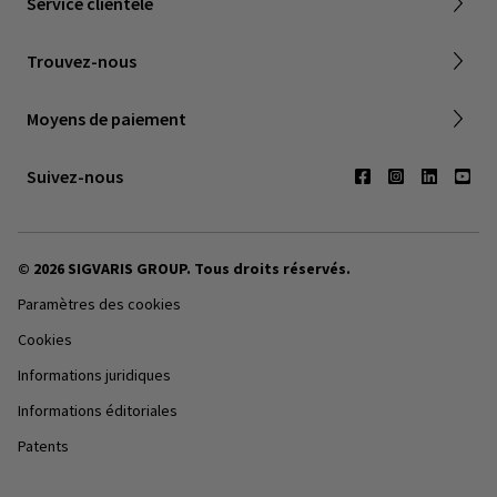
Service clientèle
Société Canadienne de Phlebologie
Points de vente
Trouvez-nous
Contactez-nous
Moyens de paiement
Suivez-nous
© 2026 SIGVARIS GROUP. Tous droits réservés.
Paramètres des cookies
Cookies
Informations juridiques
Informations éditoriales
Patents