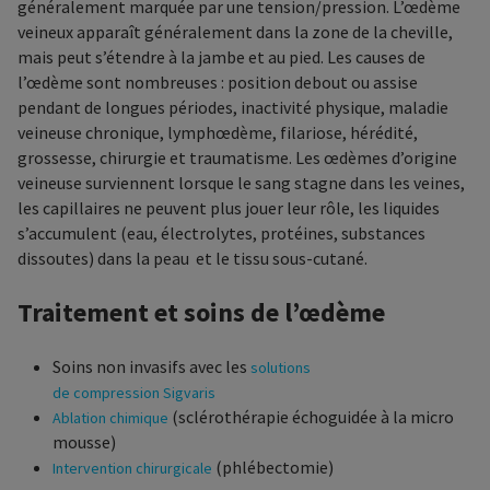
généralement marquée par une tension/pression. L’œdème
veineux apparaît généralement dans la zone de la cheville,
mais peut s’étendre à la jambe et au pied. Les causes de
l’œdème sont nombreuses : position debout ou assise
pendant de longues périodes, inactivité physique, maladie
veineuse chronique, lymphœdème, filariose, hérédité,
grossesse, chirurgie et traumatisme. Les œdèmes d’origine
veineuse surviennent lorsque le sang stagne dans les veines,
les capillaires ne peuvent plus jouer leur rôle, les liquides
s’accumulent (eau, électrolytes, protéines, substances
dissoutes) dans la peau et le tissu sous-cutané.
Traitement et soins de l’œdème
Soins non invasifs avec les
solutions
de compression Sigvaris
(sclérothérapie échoguidée à la micro
Ablation chimique
mousse)
(phlébectomie)
Intervention chirurgicale
Towards an individualized management strategy for patients with