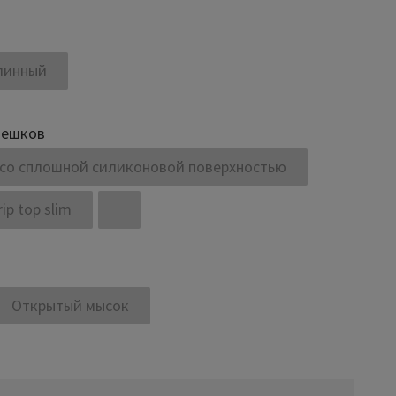
линный
мешков
 со сплошной силиконовой поверхностью
ip top slim
Открытый мысок