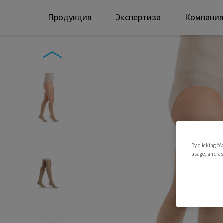
Продукция
Экспертиза
Компани
By clicking “A
usage, and ass