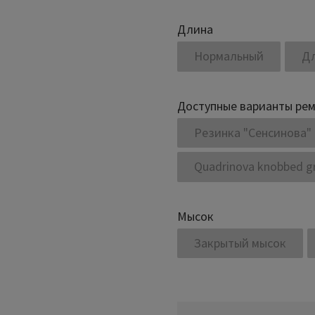
Длина
Нормальный
Д
Доступные варианты ре
Резинка "Сенсинова"
Quadrinova knobbed gr
Мысок
Закрытый мысок