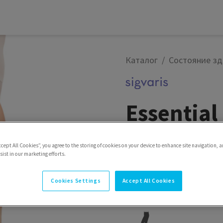
я
Каталог
Состояние зд
Essentia
Удобные. Привлекатель
ccept All Cookies”, you agree to the storing of cookies on your device to enhance site navigation, a
ist in our marketing efforts.
Стиль
Гольфы с резинк
Cookies Settings
Accept All Cookies