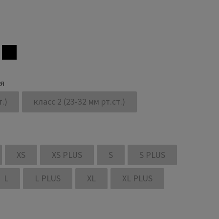
ия
т.)
класс 2 (23-32 мм рт.ст.)
XS
XS PLUS
S
S PLUS
L
L PLUS
XL
XL PLUS