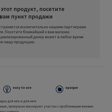
этот продукт, посетите
вам пункт продажи
страняется исключительно нашими партнерами
е. Посетите ближайший к вам магазин.
циализированный дилер может в любое время
ую нашу продукцию.
 это компрессионные изделия с идеальной посадкой,
easy to use
opaque
самым высоким стандартам комфорта и заботы о здоровье.
й мягкостью, приятны при ношении и прекрасно подходят к
дка для нее и для него
чные, прекрасно маскируют участки с проблемными венами
егко снимать