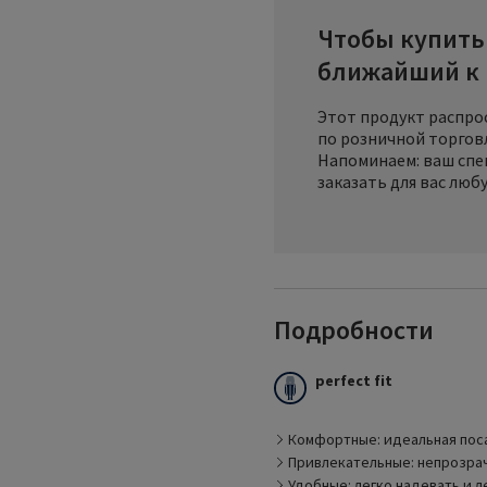
Чтобы купить 
ближайший к 
Этот продукт распро
по розничной торговл
Напоминаем: ваш спе
заказать для вас люб
Подробности
Essential COMFORTABLE -
perfect fit
которые соответствуют 
Они обладают комфортно
фигуре.
Комфортные: идеальная поса
Привлекательные: непрозра
Удобные: легко надевать и л