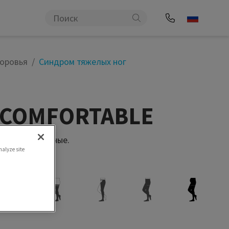
оровья
Синдром тяжелых ног
l COMFORTABLE
ные. Комфортные.
nalyze site
ой