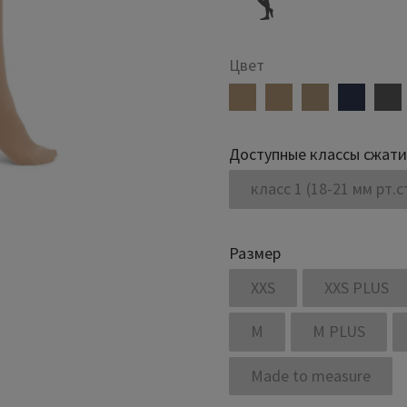
Цвет
Доступные классы сжат
класс 1 (18-21 мм рт.с
Размер
XXS
XXS PLUS
M
M PLUS
Made to measure