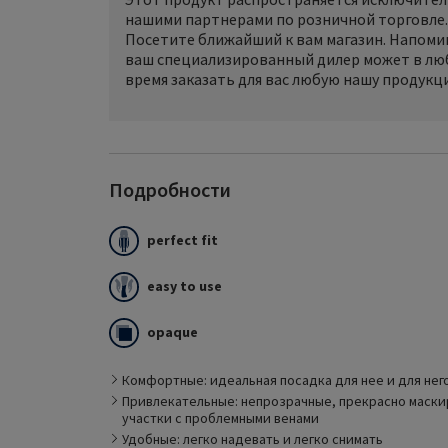
нашими партнерами по розничной торговле.
Посетите ближайший к вам магазин. Напоми
ваш специализированный дилер может в лю
время заказать для вас любую нашу продукц
Подробности
perfect fit
easy to use
COMFORT - это компрессионные изделия с идеал
opaque
посадкой, которые соответствуют самым высок
стандартам комфорта и заботы о здоровье. Они
комфортной мягкостью, приятны при ношении и 
Комфортные: идеальная посадка для нее и для нег
подходят к фигуре.
Привлекательные: непрозрачные, прекрасно маск
участки с проблемными венами
Удобные: легко надевать и легко снимать