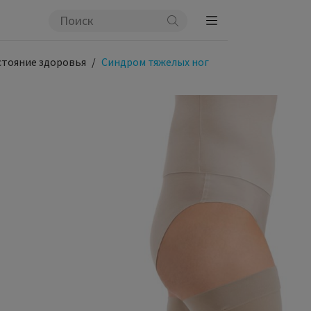
стояние здоровья
Синдром тяжелых ног