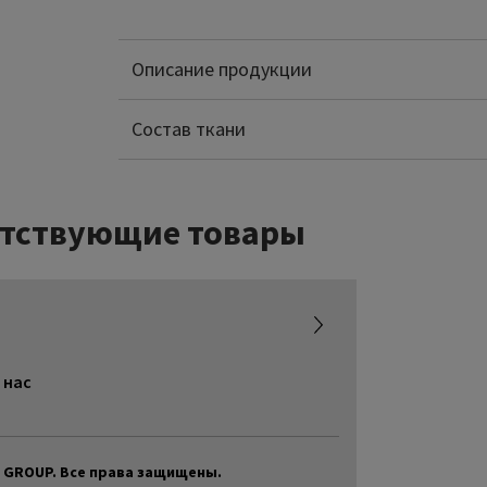
Описание продукции
Полиамид: 65%
Спандекс: 35%
Состав ткани
тствующие товары
аний SIGVARIS GROUP
 нас
S GROUP. Все права защищены.