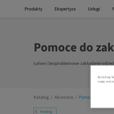
Produkty
Ekspertyza
Usługi
Pomoce do zakł
Łatwe i bezproblemowe zakładanie odzieży 
By clicking “A
usage, and ass
Katalog
Akcesoria
Pomoce do zakłada
Katalog