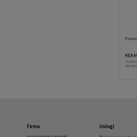
Pomoc
RĘKA
Tradyc
dla ide
Firma
Usługi