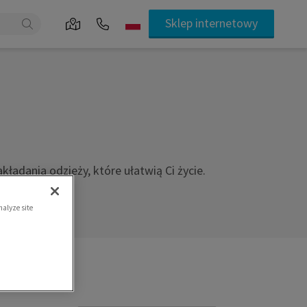
Sklep internetowy
ładania odzieży, które ułatwią Ci życie.
nalyze site