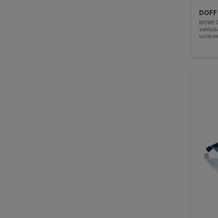
DOFF
NOWE O
zakład
ucisko