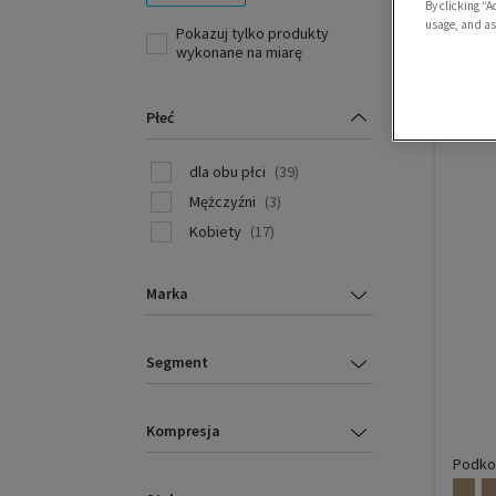
By clicking “A
usage, and ass
Pokazuj tylko produkty
wykonane na miarę
Płeć
dla obu płci
(39)
Mężczyźni
(3)
Kobiety
(17)
Marka
Segment
Kompresja
Podko