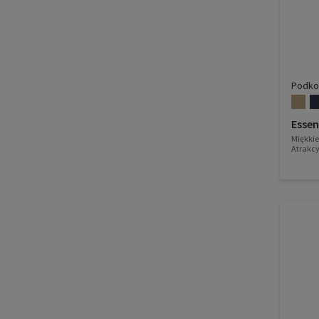
Podko
Esse
Miękkie
Atrakcy