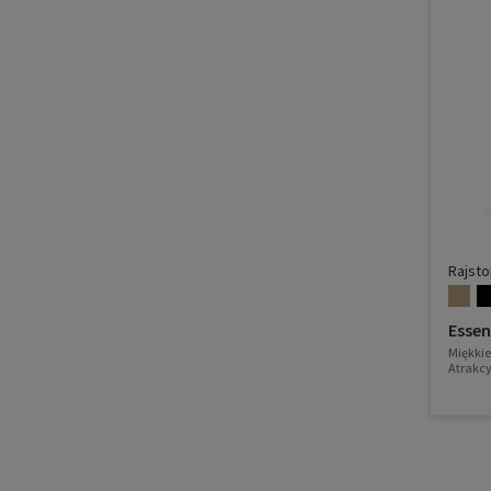
Rajst
Esse
Miękkie
Atrakcy