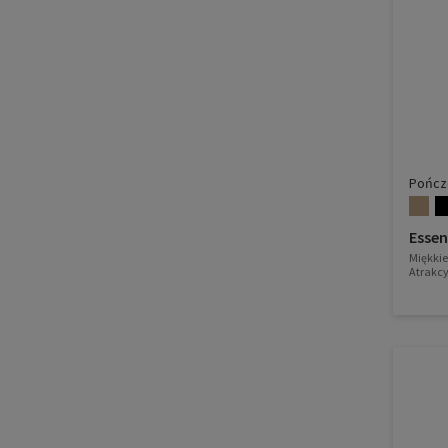
Pończ
Esse
Miękkie
Atrakcy