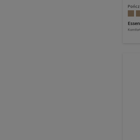
Pończ
Esse
Komfort