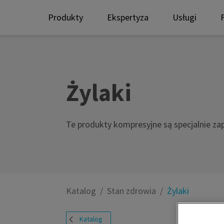
Produkty
Ekspertyza
Usługi
Żylaki
Te produkty kompresyjne są specjalnie za
Katalog
Stan zdrowia
Żylaki
Katalog