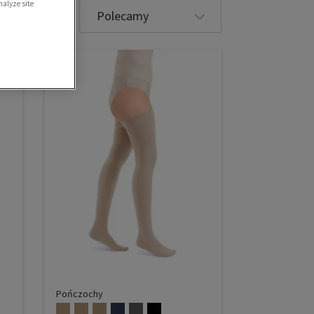
Wybierz
nalyze site
sortowanie
Pończochy