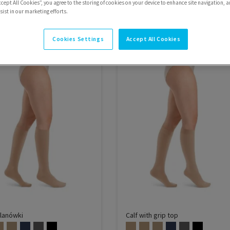
ccept All Cookies”, you agree to the storing of cookies on your device to enhance site navigation, a
ist in our marketing efforts.
Cookies Settings
Accept All Cookies
lanówki
Calf with grip top