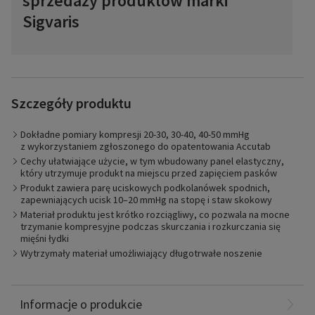
sprzedaży produktów marki
Sigvaris
Szczegóły produktu
Produkt Compreflex Transition Calf jest idealny dla pacjentów
Dokładne pomiary kompresji 20-30, 30-40, 40-50 mmHg
z chorobami żylnymi i limfatycznymi. Dla pacjentów
z wykorzystaniem zgłoszonego do opatentowania Accutab
z przewlekłą niewydolnością żylną powodującą żylne
Cechy ułatwiające użycie, w tym wbudowany panel elastyczny,
owrzodzenia nóg lub dla pacjentów z przewlekłym obrzękiem
który utrzymuje produkt na miejscu przed zapięciem pasków
produkt jest łatwy w użyciu i pomaga w ich leczeniu. Osoby
z obrzękiem limfatycznym, aktywnie pracujące nad poprawą
Produkt zawiera parę uciskowych podkolanówek spodnich,
swojego stanu zdrowia, odnajdą odpowiedni materiał, a
zapewniających ucisk 10–20 mmHg na stopę i staw skokowy
wspomagające cechy aplikacyjne Compreflex są idealne do
Materiał produktu jest krótko rozciągliwy, co pozwala na mocne
leczenia choroby.
trzymanie kompresyjne podczas skurczania i rozkurczania się
mięśni łydki
Wytrzymały materiał umożliwiający długotrwałe noszenie
Poliamid: 37%
Bawełna: 28%
Pianka poliuretanowa: 25%
Informacje o produkcie