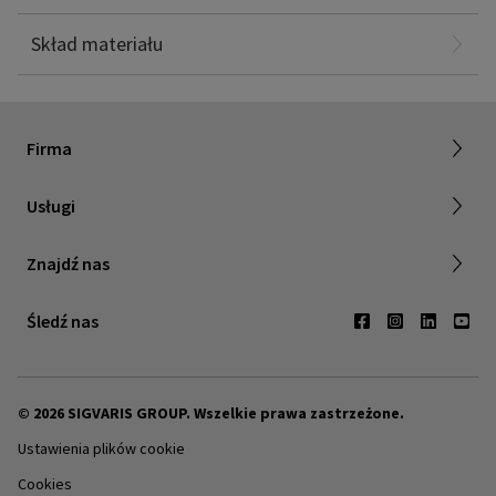
Elastanu: 6%
Poliester: 4%
Skład materiału
O SIGVARIS GROUP
Firma
Praca z nami
Usługi
Relacje inwestorskie
Znajdź sprzedawcę
Znajdź nas
Kontakt
Śledź nas
© 2026 SIGVARIS GROUP. Wszelkie prawa zastrzeżone.
Ustawienia plików cookie
Cookies