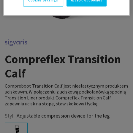
Cookies Settings
Accept All Cookies
Compreflex Transition
Calf
Compreboot Transition Calf jest nieelastycznym produktem
uciskowym. W połączeniu z uciskową podkolanówką spodnią
Transition Liner produkt Compreflex Transition Calf
zapewnia ucisk na stopę, staw skokowy i łydkę.
Styl
Adjustable compression device for the leg