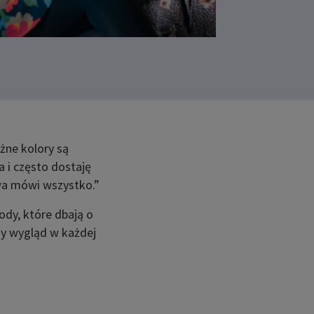
żne kolory są
a i często dostaję
wa mówi wszystko.”
dy, które dbają o
y wygląd w każdej