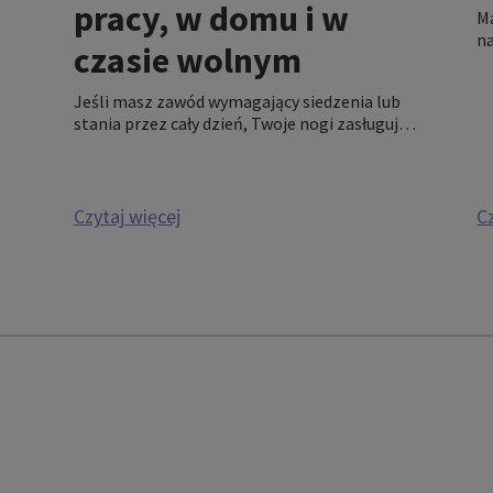
pracy, w domu i w
Ma
na
czasie wolnym
ż
ż
Jeśli masz zawód wymagający siedzenia lub
zł
stania przez cały dzień, Twoje nogi zasługują
da
na szczególną uwagę. Odzież uciskowa to
bardzo dobry sposób, aby wesprzeć nogi w
czasie pracy, a także poprawić ogólną jakość
życia.
Czytaj więcej
C