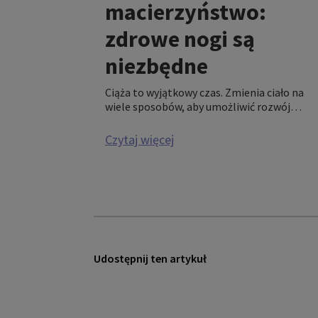
macierzyństwo:
zdrowe nogi są
niezbędne
Ciąża to wyjątkowy czas. Zmienia ciało na
wiele sposobów, aby umożliwić rozwój
dziecka — ale także stanowi obciążenie dla
nóg. Warto więc odpowiednio się o nie
Czytaj więcej
zatroszczyć, aby w okresie ciąży utrzymać
nogi w dobrej kondycji i zdrowiu. Można to
osiągnąć, stosując medyczną terapię
uciskową, która korzystanie wpływa na
zdrowie kobiet w ciąży.
Udostępnij ten artykuł