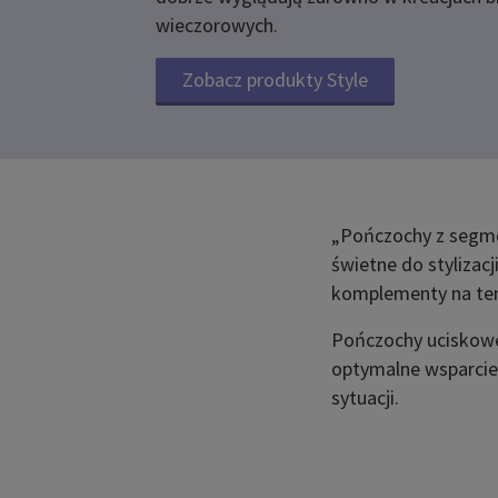
wieczorowych.
Zobacz produkty Style
„Pończochy z segmen
świetne do stylizacj
komplementy na tem
Pończochy uciskowe
optymalne wsparcie
sytuacji.