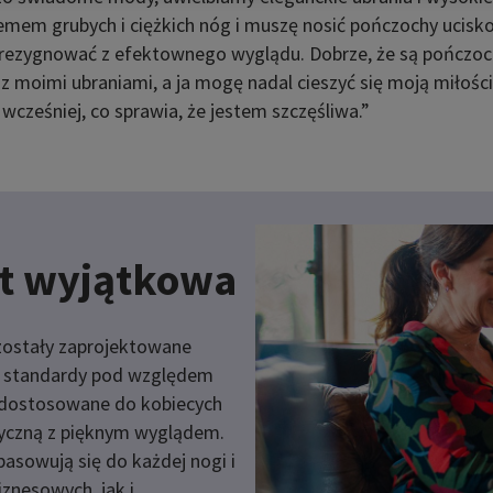
emem grubych i ciężkich nóg i muszę nosić pończochy ucis
 rezygnować z efektownego wyglądu. Dobrze, że są pończoc
 z moimi ubraniami, a ja mogę nadal cieszyć się moją miłoś
wcześniej, co sprawia, że jestem szczęśliwa.”
st wyjątkowa
zostały zaprojektowane
ie standardy pod względem
e dostosowane do kobiecych
dyczną z pięknym wyglądem.
asowują się do każdej nogi i
znesowych, jak i