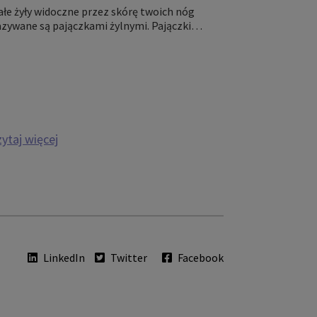
łe żyły widoczne przez skórę twoich nóg
zywane są pajączkami żylnymi. Pajączki
ylne są wczesnym objawem zaburzeń
ylnych. Odzież uciskowa może pomóc
agodzić objawy i zapobiec tworzeniu się
lszych pajączków.
zytaj więcej
LinkedIn
Twitter
Facebook