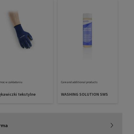
moc w zakładaniu
Care and additional products
ękawiczki tekstylne
WASHING SOLUTION SWS
SIGVARIS GROUP
irma
aca z nami