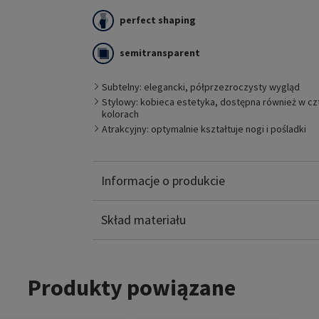
perfect shaping
Style SEMITRANSPARENT fascynuje stylową, ele
semitransparent
charyzmą, innowacyjnymi detalami i maksymaln
noszenia. Spełnia najwyższe wymagania stylu i 
przekonuje swoim półprzezroczystym wyglądem
Subtelny: elegancki, półprzezroczysty wygląd
uciskowy opracowano specjalnie dla potrzeb kob
Stylowy: kobieca estetyka, dostępna również w c
kolorach
Atrakcyjny: optymalnie kształtuje nogi i pośladki
Informacje o produkcie
Poliamid: 59%
Elastanu: 41%
Skład materiału
Produkty powiązane