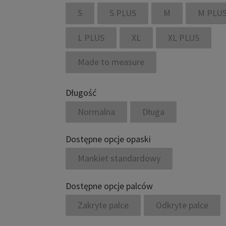
S
S PLUS
M
M PLU
L PLUS
XL
XL PLUS
Made to measure
Długość
Normalna
Długa
Dostępne opcje opaski
Mankiet standardowy
Dostępne opcje palców
Zakryte palce
Odkryte palce