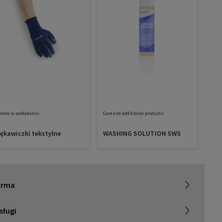
omoc w zakładaniu
Care and additional products
ękawiczki tekstylne
WASHING SOLUTION SWS
 SIGVARIS GROUP
irma
raca z nami
sługi
elacje inwestorskie
najdź sprzedawcę