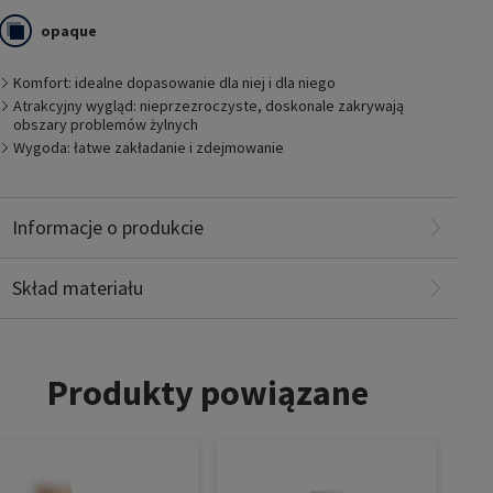
opaque
Produkty Essential COMFORTABLE to odzież uciskowa pasująca
jak rękawiczka i spełniająca najwyższe standardy komfortu
i pielęgnacji. Komfortowo miękkie, przyjemne do noszenia
Komfort: idealne dopasowanie dla niej i dla niego
i idealnie dopasowujące się do figury użytkownika.
Atrakcyjny wygląd: nieprzezroczyste, doskonale zakrywają
obszary problemów żylnych
Wygoda: łatwe zakładanie i zdejmowanie
Informacje o produkcie
Poliamid: 65%
Elastanu: 35%
Skład materiału
Produkty powiązane