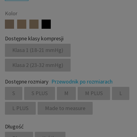
Kolor
Dostępne klasy kompresji
Klasa 1 (18-21 mmHg)
Klasa 2 (23-32 mmHg)
Dostępne rozmiary
Przewodnik po rozmiarach
S
S PLUS
M
M PLUS
L
L PLUS
Made to measure
Długość