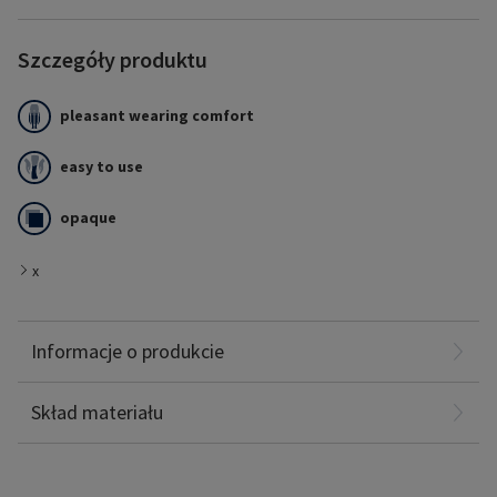
Szczegóły produktu
pleasant wearing comfort
easy to use
opaque
x
x
Informacje o produkcie
Poliamid: 76%
Elastanu: 24%
Skład materiału