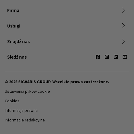
O SIGVARIS GROUP
Firma
Praca z nami
Usługi
Relacje inwestorskie
Znajdź sprzedawcę
Znajdź nas
Kontakt
Śledź nas
© 2026 SIGVARIS GROUP. Wszelkie prawa zastrzeżone.
Ustawienia plików cookie
Cookies
Informacja prawna
Informacje redakcyjne