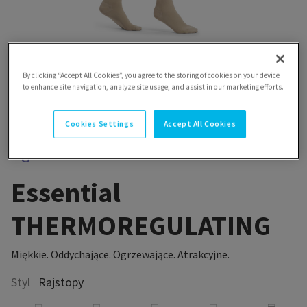
By clicking “Accept All Cookies”, you agree to the storing of cookies on your device
to enhance site navigation, analyze site usage, and assist in our marketing efforts.
Cookies Settings
Accept All Cookies
Essential
THERMOREGULATING
Miękkie. Oddychające. Ogrzewające. Atrakcyjne.
Styl
Rajstopy