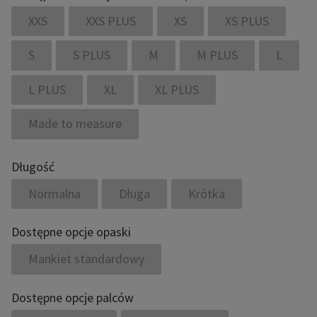
XXS
XXS PLUS
XS
XS PLUS
S
S PLUS
M
M PLUS
L
L PLUS
XL
XL PLUS
Made to measure
Długość
Normalna
Długa
Krótka
Dostępne opcje opaski
Mankiet standardowy
Dostępne opcje palców