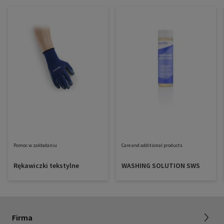
Pomoc w zakładaniu
Care and additional products
Rękawiczki tekstylne
WASHING SOLUTION SWS
O SIGVARIS GROUP
Firma
Praca z nami