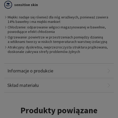
sensitive skin
Miękki: nadaje się również dla nóg wrażliwych, ponieważ zawiera
Cienka warstwa bawełny chroni skórę przed wysuszeniem i ma
14% bawełny i ma miękki mankiet
działanie termoregulacyjne. Tkanina bawełniana wchłania
nadmiar wilgoci bezpośrednio ze skóry i przechowuje ją
Chłodzenie: odparowanie wilgoci magazynowanej w bawełnie,
wewnątrz włókien. Zapobiega to tworzeniu się na skórze filmu
powodujące efekt chłodzenia
wilgoci, który sprzyja niepożądanemu rozwojowi bakterii. Jest
Ogrzewanie: powietrze w przestrzeniach pomiędzy dzianiną
to korzystne dla osób o wrażliwej skórze.
a włóknami tworzy w niskich temperaturach warstwę izolacyjną
Atrakcyjny: dyskretna, nieprzezroczysta struktura prążkowana,
doskonale zakrywa strefy problemów żylnych
Poliamid: 52%
Informacje o produkcie
Elastanu: 34%
Bawełna: 14%
Skład materiału
Produkty powiązane