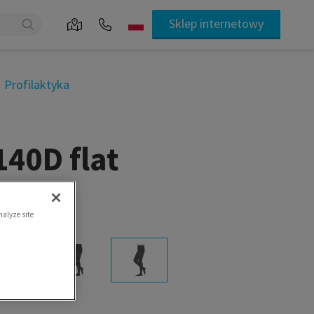
Sklep internetowy
Profilaktyka
40D flat
nalyze site