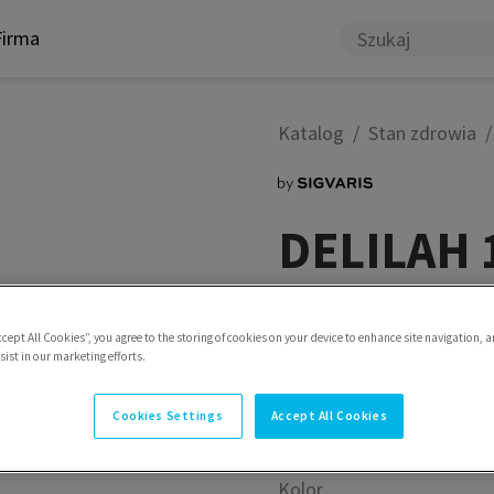
Firma
Katalog
Stan zdrowia
DELILAH 1
Lekkość przez cały dzień
ccept All Cookies”, you agree to the storing of cookies on your device to enhance site navigation, a
Styl
Tights Plus
ist in our marketing efforts.
Cookies Settings
Accept All Cookies
Kolor