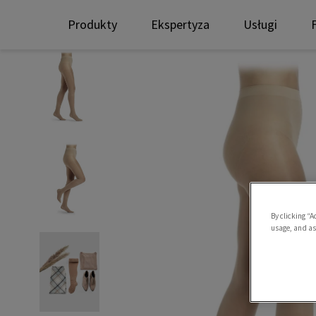
Produkty
Ekspertyza
Usługi
By clicking “A
usage, and ass