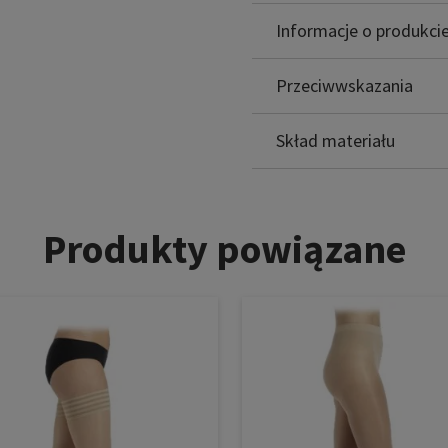
Informacje o produkci
CustomCta
Przeciwwskazania
Poliamid: 78%
Elastanu: 22%
Skład materiału
Produkty powiązane