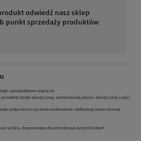
produkt odwiedź nasz sklep
ub punkt sprzedaży produktów
tu
 dzięki DELILAH firmy SIGVARIS. Zauważalny efekt ucisku wspomaga
dzięki zauważalnemu wsparciu
 ten sposób pomaga zapobiegać zmęczonym i ciężkim nogom.
produktu dzięki elastycznej, wzmocnionej pięcie i elastycznej części
czują się lżejsze i mniej obciążone, ale także atrakcyjny styl i duży
trzymujących składają się na modny wygląd. Elastyczna,
czna część palcowa również zapewniają duży komfort noszenia
dzięki półprzezroczystemu materiałowi i delikatnej siateczkowej
ktu.
bez ucisku, dopasowana do potrzeb puszystych kobiet