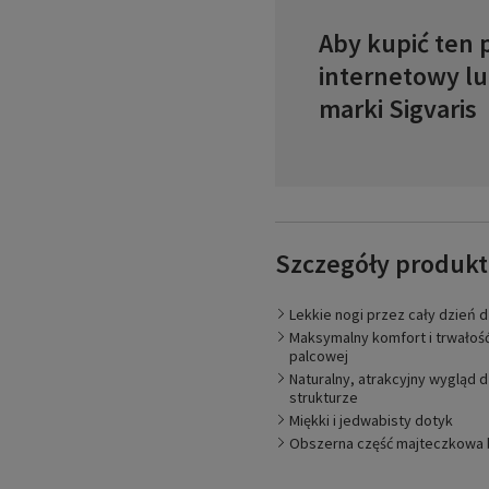
Aby kupić ten 
internetowy l
marki Sigvaris
Szczegóły produk
Lekkie, beztroskie nogi –
Lekkie nogi przez cały dzień 
powrót krwi do serca i w
Maksymalny komfort i trwałość 
Dzięki temu nie tylko nogi 
palcowej
wybór kolorów rajstop pod
wzmocniona pięta i elasty
Naturalny, atrakcyjny wygląd 
i wydłużają trwałość produ
strukturze
Miękki i jedwabisty dotyk
Obszerna część majteczkowa 