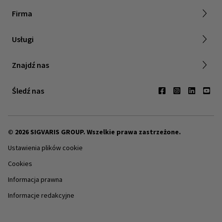
Firma
Praca z nami
Usługi
Relacje inwestorskie
Znajdź sprzedawcę
Znajdź nas
Kontakt
Śledź nas
© 2026 SIGVARIS GROUP. Wszelkie prawa zastrzeżone.
Ustawienia plików cookie
Cookies
Informacja prawna
Informacje redakcyjne