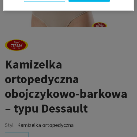
Kamizelka
ortopedyczna
obojczykowo-barkowa
– typu Dessault
Styl
Kamizelka ortopedyczna