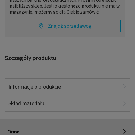
najbliższy sklep. Jeśli określonego produktu nie ma w
magazynie, możemy go dla Ciebie zamówić.
Znajdź sprzedawcę
Szczegóły produktu
Pas barkowy to wyrób medyczny wielokrotnego użytku
przeznaczony do wspomagania procesu leczenia oraz
rehabilitacji zgodnie ze wskazaniami. Wskazania:
profilaktycznie; korekcyjnie tj. plecy okrągłe, klatka piersiowa
Latex: 50%
lejkowata; przeciwbólowo.
Poliester: 30%
Informacje o produkcie
Elastil: 15%
Poliamid: 5%
Skład materiału
O SIGVARIS GROUP
Firma
Praca z nami